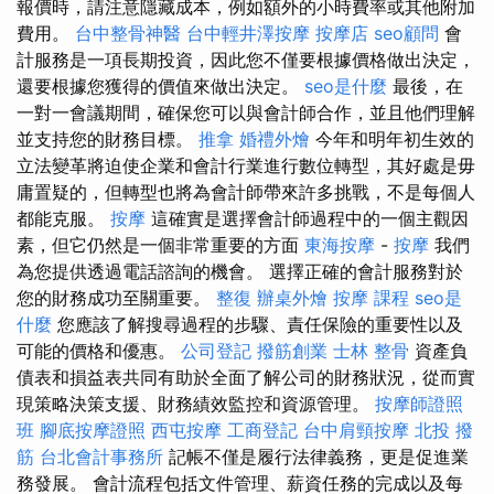
報價時，請注意隱藏成本，例如額外的小時費率或其他附加
費用。
台中整骨神醫
台中輕井澤按摩
按摩店
seo顧問
會
計服務是一項長期投資，因此您不僅要根據價格做出決定，
還要根據您獲得的價值來做出決定。
seo是什麼
最後，在
一對一會議期間，確保您可以與會計師合作，並且他們理解
並支持您的財務目標。
推拿
婚禮外燴
今年和明年初生效的
立法變革將迫使企業和會計行業進行數位轉型，其好處是毋
庸置疑的，但轉型也將為會計師帶來許多挑戰，不是每個人
都能克服。
按摩
這確實是選擇會計師過程中的一個主觀因
素，但它仍然是一個非常重要的方面
東海按摩
-
按摩
我們
為您提供透過電話諮詢的機會。 選擇正確的會計服務對於
您的財務成功至關重要。
整復
辦桌外燴
按摩 課程
seo是
什麼
您應該了解搜尋過程的步驟、責任保險的重要性以及
可能的價格和優惠。
公司登記
撥筋創業
士林 整骨
資產負
債表和損益表共同有助於全面了解公司的財務狀況，從而實
現策略決策支援、財務績效監控和資源管理。
按摩師證照
班
腳底按摩證照
西屯按摩
工商登記
台中肩頸按摩
北投 撥
筋
台北會計事務所
記帳不僅是履行法律義務，更是促進業
務發展。 會計流程包括文件管理、薪資任務的完成以及每