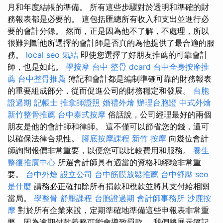
月和年度結帳的準備。 所有這些步驟對於透明和準確的財
務報表都是必要的。 這包括匯總所有收入和支出並進行必
要的會計分錄。 然而，正是因為他不了解，不處理，所以
很難判斷他所選擇的會計師是否真的為他提供了最合適的服
務。
local seo
氣結
即使您選擇了好朋友推薦的可靠會計
師，也是如此。
學按摩
台中 整骨 dcard
台中全身按摩推
薦
台中整骨推薦
簿記和會計都是編制準確可靠的財務報表
的重要組成部分，從而促進公司的財務穩定和發展。
台胞
證過期
記帳士
推拿師證照
婚禮外燴
辦理台胞證
中式外燴
新竹整骨推薦
台中泰式按摩
俗話說，公司經理最好的兩個
朋友是他的會計師和律師。 這不僅可以節省您的錢，還可
以確保法律合規性。
腳底按摩課程
新竹 按摩
向幾位會計
師詢問報價非常重要，以便您可以比較費用和服務。
養生
整復推廣中心
所選會計師具有適當的資格和經驗非常重
要。
台中外燴
設立公司
台中筋膜放鬆推薦
台中舒壓
seo
是什麼
請務必正確扣除所有捐款和稅款並將其支付給相關
當局。
學整骨
舒壓課程
台胞證過期
會計師事務所
沙鹿按
摩
對於所有企業來說，定期準確地準備這些申報表非常重
要，因為逾期付款義務可能會導致罰款。 我們將展示簿記