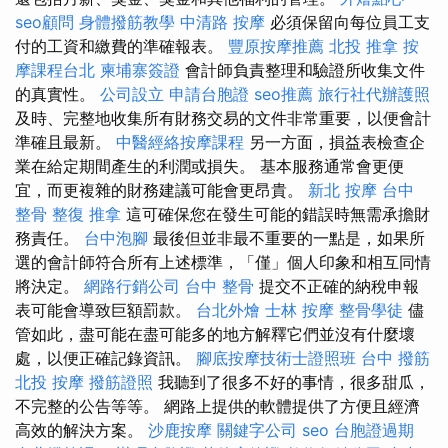
seo顧問
身體撥筋教學
中清路 按摩
必須保留向每位員工支
付的工資和繳費的準確報表。
豐原按摩推薦
北投 推拿
按
摩課程台北
柬埔寨簽證
會計師負責整理和驗證所收集文件
的真實性。
公司設立
申請台胞證
seo推薦
旅行社代辦護照
及時、完整地收集所有財務交易的文件非常重要，以便會計
準確且最新。
中醫經絡按摩課程
另一方面，損益表檢查企
業在給定期間產生的利潤或損失。 基本服務通常會更便
宜，而更複雜的財務建議可能會更昂貴。
新北 按摩
台中
整骨
整復 推拿
這可確保您在發生可能的錯誤時無需承擔財
務責任。
台中泡腳
最後但並非最不重要的一點是，如果所
選的會計師符合所有上述標準，「僅」個人印象和相互同情
將決定。
網路行銷公司
台中 整骨
提交不正確的納稅申報
表可能會導致巨額罰款。
台北外燴
士林 按摩
整骨學徒
儘
管如此，盡可能在盡可能多的地方解釋它們並沒有什麼壞
處，以便正確記錄資訊。
腳底按摩技術士證照班
台中 撥筋
北投 按摩
撥筋證照
我聽到了很多不好的事情，很多甜瓜，
不完整的公告等等。 網路上提供的軟體提供了方便且經濟
高效的解決方案。
沙鹿按摩
關鍵字公司
seo
台胞證過期