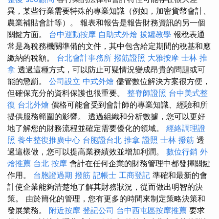
異，某些行業需要特殊的專業知識（例如，加密貨幣會計、
農業補貼會計等）。 報表和報告是報告財務資訊的另一個
關鍵方面。
台中運動按摩
自助式外燴
拔罐教學
報稅表通
常是為稅務機關準備的文件，其中包含給定期間的稅基和應
繳納的稅額。
台北會計事務所
撥筋證照
大雅按摩
士林 推
拿
透過這種方式，可以防止可疑情況變成昂貴的問題或可
能的懲罰。
公司設立
中式外燴
儘管數位解決方案很方便，
但確保充分的資料保護也很重要。
整脊師證照
台中美式整
復
台北外燴
價格可能會受到會計師的專業知識、經驗和所
提供服務範圍的影響。 透過組織和分析數據，您可以更好
地了解您的財務流程並確定需要優化的領域。
經絡調理證
照
養生整復推廣中心
台胞證台北
推拿 證照
士林 撥筋
透
過這樣做，您可以提高業務績效並增加利潤。
數位行銷
外
燴推薦
台北 按摩
會計在任何企業的財務管理中都發揮關鍵
作用。
台胞證過期
撥筋
記帳士
工商登記
準確和最新的會
計使企業能夠清楚地了解其財務狀況，從而做出明智的決
策。 由於簡化的管理，您有更多的時間來制定策略決策和
發展業務。
附近按摩
登記公司
台中西屯區按摩推薦
要求