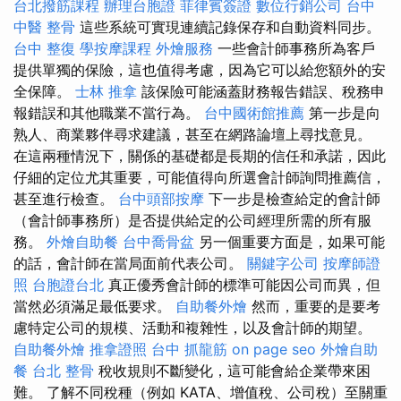
台北撥筋課程
辦理台胞證
菲律賓簽證
數位行銷公司
台中
中醫 整骨
這些系統可實現連續記錄保存和自動資料同步。
台中 整復
學按摩課程
外燴服務
一些會計師事務所為客戶
提供單獨的保險，這也值得考慮，因為它可以給您額外的安
全保障。
士林 推拿
該保險可能涵蓋財務報告錯誤、稅務申
報錯誤和其他職業不當行為。
台中國術館推薦
第一步是向
熟人、商業夥伴尋求建議，甚至在網路論壇上尋找意見。
在這兩種情況下，關係的基礎都是長期的信任和承諾，因此
仔細的定位尤其重要，可能值得向所選會計師詢問推薦信，
甚至進行檢查。
台中頭部按摩
下一步是檢查給定的會計師
（會計師事務所）是否提供給定的公司經理所需的所有服
務。
外燴自助餐
台中喬骨盆
另一個重要方面是，如果可能
的話，會計師在當局面前代表公司。
關鍵字公司
按摩師證
照
台胞證台北
真正優秀會計師的標準可能因公司而異，但
當然必須滿足最低要求。
自助餐外燴
然而，重要的是要考
慮特定公司的規模、活動和複雜性，以及會計師的期望。
自助餐外燴
推拿證照
台中 抓龍筋
on page seo
外燴自助
餐
台北 整骨
稅收規則不斷變化，這可能會給企業帶來困
難。 了解不同稅種（例如 KATA、增值稅、公司稅）至關重