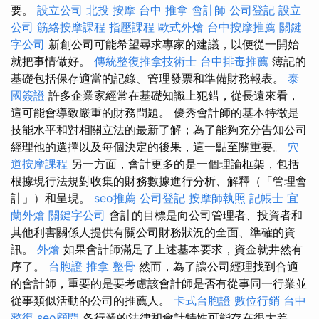
要。
設立公司
北投 按摩
台中 推拿
會計師
公司登記
設立
公司
筋絡按摩課程
指壓課程
歐式外燴
台中按摩推薦
關鍵
字公司
新創公司可能希望尋求專家的建議，以便從一開始
就把事情做好。
傳統整復推拿技術士
台中排毒推薦
簿記的
基礎包括保存適當的記錄、管理發票和準備財務報表。
泰
國簽證
許多企業家經常在基礎知識上犯錯，從長遠來看，
這可能會導致嚴重的財務問題。 優秀會計師的基本特徵是
技能水平和對相關立法的最新了解；為了能夠充分告知公司
經理他的選擇以及每個決定的後果，這一點至關重要。
穴
道按摩課程
另一方面，會計更多的是一個理論框架，包括
根據現行法規對收集的財務數據進行分析、解釋（「管理會
計」）和呈現。
seo推薦
公司登記
按摩師執照
記帳士
宜
蘭外燴
關鍵字公司
會計的目標是向公司管理者、投資者和
其他利害關係人提供有關公司財務狀況的全面、準確的資
訊。
外燴
如果會計師滿足了上述基本要求，資金就井然有
序了。
台胞證
推拿 整骨
然而，為了讓公司經理找到合適
的會計師，重要的是要考慮該會計師是否有從事同一行業並
從事類似活動的公司的推薦人。
卡式台胞證
數位行銷
台中
整復
seo顧問
各行業的法律和會計特性可能存在很大差