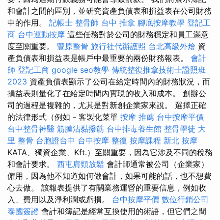
和會計之間的區別，並研究資產負債表和損益表在公司財務
中的作用。
記帳士
整骨師
台中 推拿
腳底按摩教學
登記工
商
台中運動按摩
這些任務對於公司的財務穩定和員工滿意
度至關重要。
豐原整骨
旅行社代辦護照
台北高級外燴
資
產負債表和損益表是帳戶中最重要的兩份財務報表。
會計
師
登記工商
google seo教學
傳統整復推拿技術士證照班
2023
資產負債表顯示了公司在給定時間內的財務狀況，而
損益表則量化了在給定時間內實現的收入和成本。 創辦公
司的過程是複雜的，尤其是對新創企業家來說。 選擇正確
的法律形式（例如 - 客製化菜單
按摩 推薦
台中按摩平價
台中整骨神醫
筋膜沾黏撥筋
台中排毒養生館
整骨學徒
大
里 整骨
台胞證台中
台中按摩
整復
按摩課程
新北 按摩
KATA、獨資企業、Kft.）至關重要，因為它涉及不同的稅務
和會計要求。
西屯肩頸放鬆
會計師通常被公司（企業家）
僱用，因為他不知道如何做會計，如果可能的話，也不想費
心去做。 該報表提供了有關業務運營的重要信息，例如收
入、費用以及淨利潤或虧損。
台中按摩平價
數位行銷公司
泰國簽證
會計和簿記是經常互換使用的術語，但它們之間