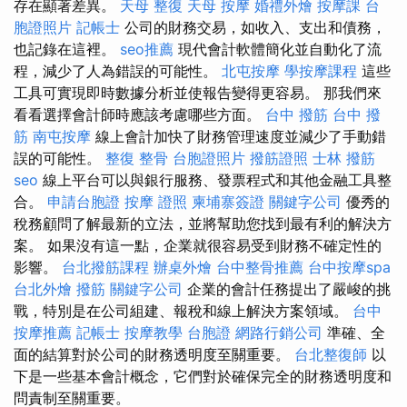
存在顯著差異。
天母 整復
天母 按摩
婚禮外燴
按摩課
台
胞證照片
記帳士
公司的財務交易，如收入、支出和債務，
也記錄在這裡。
seo推薦
現代會計軟體簡化並自動化了流
程，減少了人為錯誤的可能性。
北屯按摩
學按摩課程
這些
工具可實現即時數據分析並使報告變得更容易。 那我們來
看看選擇會計師時應該考慮哪些方面。
台中 撥筋
台中 撥
筋
南屯按摩
線上會計加快了財務管理速度並減少了手動錯
誤的可能性。
整復 整骨
台胞證照片
撥筋證照
士林 撥筋
seo
線上平台可以與銀行服務、發票程式和其他金融工具整
合。
申請台胞證
按摩 證照
柬埔寨簽證
關鍵字公司
優秀的
稅務顧問了解最新的立法，並將幫助您找到最有利的解決方
案。 如果沒有這一點，企業就很容易受到財務不確定性的
影響。
台北撥筋課程
辦桌外燴
台中整骨推薦
台中按摩spa
台北外燴
撥筋
關鍵字公司
企業的會計任務提出了嚴峻的挑
戰，特別是在公司組建、報稅和線上解決方案領域。
台中
按摩推薦
記帳士
按摩教學
台胞證
網路行銷公司
準確、全
面的結算對於公司的財務透明度至關重要。
台北整復師
以
下是一些基本會計概念，它們對於確保完全的財務透明度和
問責制至關重要。