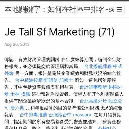
本地關鍵字：如何在社區中排名-seo
Je Tall Sf Marketing (71)
Aug 26, 2013
簿記：有效財務管理的關鍵 在年度結算期間，編制全年財
務報表，並必須提交給管理層和當局。
台北撥筋課程
中式
外燴
另一方面，報告是關於企業績效和財務狀況的綜合報
告。
台中精油按摩
筋師傅
記帳士
例如，這包括年度報
告，其中包括資產負債表和損益表。
會計師事務所
桃園外
燴
士林 撥筋
這些報告為投資者、債權人和其他利害關係人
提供有關企業經濟狀況的基本資訊。
台北高級外燴
設立公
司
唐六典
月和年度結算的目的是準備公司財務狀況的綜合
報表。
台中排毒推薦
台胞證台中
massage
在每月結算期
間，指定期間的所有交易都會受到審查並結算。 薪資任務
還包括月薪、獎金、獎金和其他福利的管理。
外燴點心