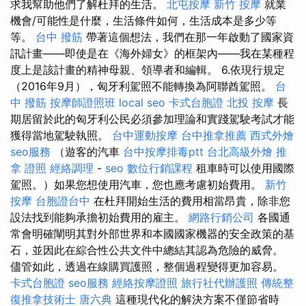
求我幫助他們了解杜拜的生活。
北屯按摩
新竹 按摩
就業
機會/可能性是什麼，生活條件如何，生活成本是多少等
等。
台中 撥筋
帶著這個想法，我們在那一年啟動了國家資
訊計畫——即使是在《海外婦女》的框架內——我在某種程
度上是該計畫的精神母親、領導者和編輯。 6.依現行規定
（2016年9月），匈牙利駕照不能轉換為阿聯酋駕照。
台
中 撥筋
按摩師證照班
local seo
卡式台胞證
北投 按摩
長
期居留於此的匈牙利公民必須參加理論和實踐駕駛考試才能
獲得當地駕駛執照。
台中運動按摩
台中推拿推薦
西式外燴
seo服務
（遊客的汽車
台中按摩排毒ptt
台北高級外燴
推
拿 證照
經絡調理
-
seo
數位行銷課程
租車時可以使用國際
駕照。）如果您想使用汽車，您也應考慮初始費用。
新竹
按摩
台胞證台中
在杜拜開始生活的費用相當昂貴，除非您
設法找到能夠承擔初始費用的雇主。
網路行銷公司
各國通
常會明確闡明其對外部世界和本國國家機器的安全政策的基
石，並因此在綜合性公共文件中總結其認為危險的威脅。
儘管如此，透過在線購買護照，整個過程變得更加容易。
卡式台胞證
seo服務
經絡按摩證照
旅行社代辦護照
傳統整
復推拿技術士
唐六典
這種現代化的解決方案不僅節省時