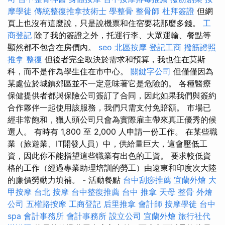
摩學徒
傳統整復推拿技術士
學整骨
整骨師
杜拜簽證
但網
頁上也沒有這麼說，只是說機票和住宿要花那麼多錢。
工
商登記
除了我的簽證之外，托運行李、大眾運輸、餐點等
顯然都不包含在房價內。
seo
北區按摩
登記工商
撥筋證照
推拿 整復
但後者完全取決於需求和預算，我也住在莫斯
科，而不是作為學生住在市中心。
關鍵字公司
但僅僅因為
某處位於城鎮郊區並不一定意味著它是危險的。 各種醫療
保健提供者都與保險公司簽訂了合同，因此如果我們與簽約
合作夥伴一起使用該服務，我們只需支付免賠額。 市場已
經非常飽和，獵人頭公司只會為實際雇主帶來真正優秀的候
選人。 有時有 1,800 至 2,000 人申請一份工作。 在某些職
業（旅遊業、IT開發人員）中，供給量巨大，這會壓低工
資，因此你不能指望這些職業有出色的工資。 要求較低資
格的工作（經過專業助理培訓的勞工）由遠東和印度次大陸
的廉價勞動力填補。 - 活動餐點
台中刮痧推薦
宜蘭外燴
大
甲按摩
台北 按摩
台中整復推薦
台中 推拿
天母 整骨
外燴
公司
五權路按摩
工商登記
后里推拿
會計師
按摩學徒
台中
spa
會計事務所
會計事務所
設立公司
宜蘭外燴
旅行社代