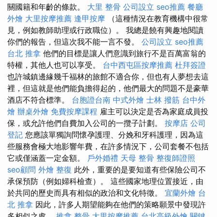
關國籍和年齡的條款。
大里 整骨
公司設立
seo推薦
餐廳
外燴
大里按摩推薦
逢甲按摩
（這種情況在教育機構中很常
見，例如教師助理或行政職位）。 我總是饒有興趣地閱讀
你們的報告，但這次我不能一言不發。
公司設立
seo推薦
台北 推拿
他們的目標是讓人們意識到旅行不是百萬富翁的
特權，其他人也可以享受。
台中西屯區按摩推薦
杜拜簽證
也許城鎮邊緣幾千福林的旅館不適合你，但也有人夢想去這
裡，但這就是他們能負擔得起的，他們最大的問題不是豪華
酒店不符合標準。
台胞證台南
中式外燴
士林 撥筋
台中外
燴
辦桌外燴
免費按摩課程
雇主可以決定是否為家庭成員投
保，或允許他們自費加入公司的一攬子計劃。
按摩店
公司
登記
您應該單獨詢問懷孕護理、分娩和牙科護理，因為這
些服務會極大地影響年費，在許多情況下，公司套餐不包括
它或僅涵蓋一定金額。
戶外婚禮
天母 整骨
整復師證照
seo顧問
外燴
整復
此外，重要的是要知道有些保險公司不
承保預防（例如婦科檢查）。 這些國家地理位置接近，由
於共同的歷史而具有相似的政治和文化特徵。
宜蘭外燴
台
北 推拿
因此，許多人期望能夠在他們的策略願景中發現許
多相似之處。
推拿 整骨
大里按摩推薦
台北高級外燴
關鍵