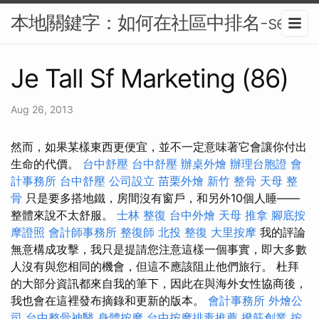
本地關鍵字：如何在社區中排名-seo
Je Tall Sf Marketing (86)
Aug 26, 2013
然而，如果某樣東西更便宜，並不一定意味著它會讓你付出
生命的代價。
台中舒壓
台中舒壓
辦桌外燴
辦理台胞證
會
計事務所
台中舒壓
公司設立
苗栗外燴
新竹 整骨
天母 整
骨
只是要多搭地鐵，房間沒有窗戶，和另外10個人睡——
整體來說不太舒服。
士林 整復
台中外燴
天母 推拿
腳底按
摩證照
會計師事務所
整復師
北投 整復
大里按摩
我的評論
無意構成攻擊，我只是提請您注意這樣一個事實，即大多數
人沒有與您相同的機會，但這不應該阻止他們旅行。 杜拜
的大部分資訊都來自我的筆下，因此在與海外女性協商後，
我也會在這裡發布摘錄和更新的版本。
會計事務所
外燴公
司
台中整骨神醫
身體按摩
台中按摩排毒推薦
撥筋創業
按