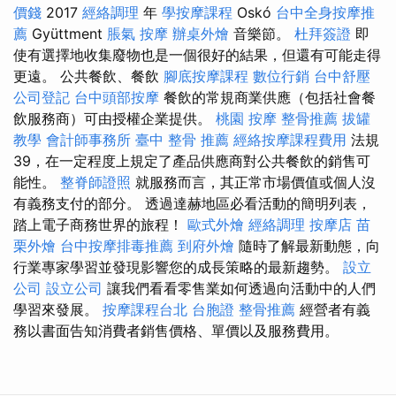
價錢
2017
經絡調理
年
學按摩課程
Oskó
台中全身按摩推
薦
Gyüttment
脹氣 按摩
辦桌外燴
音樂節。
杜拜簽證
即
使有選擇地收集廢物也是一個很好的結果，但還有可能走得
更遠。 公共餐飲、餐飲
腳底按摩課程
數位行銷
台中舒壓
公司登記
台中頭部按摩
餐飲的常規商業供應（包括社會餐
飲服務商）可由授權企業提供。
桃園 按摩
整骨推薦
拔罐
教學
會計師事務所
臺中 整骨 推薦
經絡按摩課程費用
法規
39，在一定程度上規定了產品供應商對公共餐飲的銷售可
能性。
整脊師證照
就服務而言，其正常市場價值或個人沒
有義務支付的部分。 透過達赫地區必看活動的簡明列表，
踏上電子商務世界的旅程！
歐式外燴
經絡調理
按摩店
苗
栗外燴
台中按摩排毒推薦
到府外燴
隨時了解最新動態，向
行業專家學習並發現影響您的成長策略的最新趨勢。
設立
公司
設立公司
讓我們看看零售業如何透過向活動中的人們
學習來發展。
按摩課程台北
台胞證
整骨推薦
經營者有義
務以書面告知消費者銷售價格、單價以及服務費用。