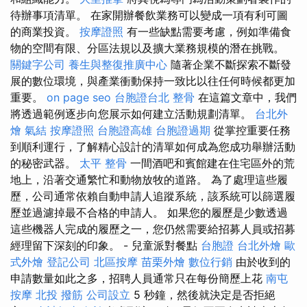
待辦事項清單。 在家開辦餐飲業務可以變成一項有利可圖
的商業投資。
按摩證照
有一些缺點需要考慮，例如準備食
物的空間有限、分區法規以及擴大業務規模的潛在挑戰。
關鍵字公司
養生與整復推廣中心
隨著企業不斷探索不斷發
展的數位環境，與產業衝動保持一致比以往任何時候都更加
重要。
on page seo
台胞證台北
整骨
在這篇文章中，我們
將透過範例逐步向您展示如何建立活動規劃清單。
台北外
燴
氣結
按摩證照
台胞證高雄
台胞證過期
從掌控重要任務
到順利運行，了解精心設計的清單如何成為您成功舉辦活動
的秘密武器。
太平 整骨
一間酒吧和賓館建在住宅區外的荒
地上，沿著交通繁忙和動物放牧的道路。 為了處理這些履
歷，公司通常依賴自動申請人追蹤系統，該系統可以篩選履
歷並過濾掉最不合格的申請人。 如果您的履歷是少數透過
這些機器人完成的履歷之一，您仍然需要給招募人員或招募
經理留下深刻的印象。 - 兒童派對餐點
台胞證
台北外燴
歐
式外燴
登記公司
北區按摩
苗栗外燴
數位行銷
由於收到的
申請數量如此之多，招聘人員通常只在每份簡歷上花
南屯
按摩
北投 撥筋
公司設立
5 秒鐘，然後就決定是否拒絕