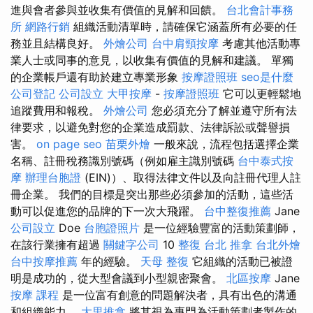
進與會者參與並收集有價值的見解和回饋。
台北會計事務
所
網路行銷
組織活動清單時，請確保它涵蓋所有必要的任
務並且結構良好。
外燴公司
台中肩頸按摩
考慮其他活動專
業人士或同事的意見，以收集有價值的見解和建議。 單獨
的企業帳戶還有助於建立專業形象
按摩證照班
seo是什麼
公司登記
公司設立
大甲按摩
-
按摩證照班
它可以更輕鬆地
追蹤費用和報稅。
外燴公司
您必須充分了解並遵守所有法
律要求，以避免對您的企業造成罰款、法律訴訟或聲譽損
害。
on page seo
苗栗外燴
一般來說，流程包括選擇企業
名稱、註冊稅務識別號碼（例如雇主識別號碼
台中泰式按
摩
辦理台胞證
(EIN)）、取得法律文件以及向註冊代理人註
冊企業。 我們的目標是突出那些必須參加的活動，這些活
動可以促進您的品牌的下一次大飛躍。
台中整復推薦
Jane
公司設立
Doe
台胞證照片
是一位經驗豐富的活動策劃師，
在該行業擁有超過
關鍵字公司
10
整復
台北 推拿
台北外燴
台中按摩推薦
年的經驗。
天母 整復
它組織的活動已被證
明是成功的，從大型會議到小型親密聚會。
北區按摩
Jane
按摩 課程
是一位富有創意的問題解決者，具有出色的溝通
和組織能力。
大里推拿
將其視為專門為活動策劃者製作的