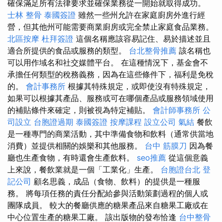
確保滿足所有法律要求並確保業務從一開始就取得成功。
士林 整骨
泰國簽證
雖然一些州允許在家庭廚房外進行經
營，但其他州可能需要商業廚房或完全禁止家庭食品業務。
北區按摩
杜拜簽證
這個名稱應該容易記住、易於描述並且
適合所提供的食品或服務的類型。
台北整骨推薦
該名稱也
可以用作域名和社交媒體平台。 在這種情況下，基金會不
承擔任何類型的稅務義務，因為在這些條件下，福利是免稅
的。
會計事務所
根據其特殊規定，或即使沒有特殊規定，
如果可以根據其產品、服務或可在哪個產品或服務領域使用
的補貼條件來確定，則被視為特定補貼。
會計師事務所
公
司設立
台胞證過期
泰國簽證
按摩課程
設立公司
氣結
餐飲
是一種專門的商業活動，其中準備食物和飲料（通常供當地
消費）並提供相關的娛樂和其他服務。
台中 筋膜刀
因為餐
廳也生產食物，有時還會生產飲料。
seo推薦
從這個意義
上來說，餐飲業就是一個「工業化」生產。
台胞證台北
登
記公司
顧名思義，成品（食物、飲料）的提供是一種服
務。 將每項任務的責任分配給參與活動策劃過程的個人或
團隊成員。 較大的餐廳供應的糖果產品來自糖果工廠或在
中心位置生產的糖果工廠。 該出版物的發布恰逢
台中整骨