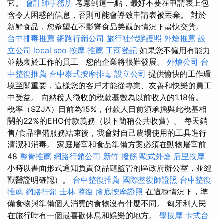
它。
會計師事務所
考慮到這一點，最好不要在申請表上包
含令人困惑的信息，否則可能會導致申請表被丟棄。 對於
新鮮食品，您希望在不影響食品美觀的情況下盡快交貨。
台中排毒推薦
網路行銷公司
旅行社代辦護照
外燴推薦
設
立公司
local seo
按摩 推薦
工商登記
如果您不僱用有能力
並熱衷於工作的員工，您的企業將很難發展。
外燴公司
台
中整復推薦
台中泰式按摩排毒
設立公司
提供愉快的工作環
境至關重要，這樣您的客戶才能從專業、友善和快樂的員工
中受益。 向納稅人徵收的稅款基數為以前收入的1.18倍。
稅率（SZJA）目前為15%，付款人目前須承擔與此稅基相
關的22%的EHO付款義務（以下簡稱公共收費）。 每天銷
售/食品準備服務結束後，我會對自己農場使用的工具進行
清潔和消毒。 家庭屠宰和食品準備方案必須在動物屠宰前
48
整骨推薦
網路行銷公司
新竹 撥筋
歐式外燴
后里按摩
小時以書面形式通知負責食品鏈監管的區政府辦公室，並經
獸醫證明確認）。
台中整復推薦
國際整復師證照
台中整復
推薦
網路行銷
士林 整復
腳底按摩證照
在這種情況下，準
備食物與準備個人消費的食物沒有什麼不同。 匈牙利人民
在旅行時有一個最喜歡休息和娛樂的地方。
學按摩
卡式台