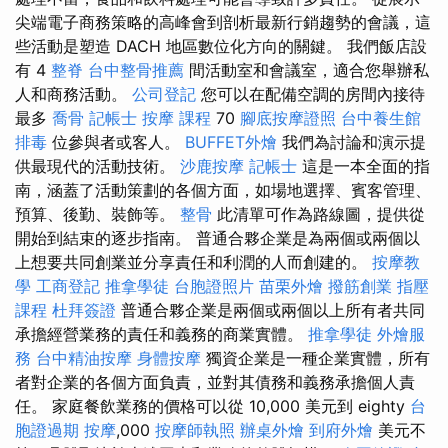
尖端電子商務策略的高峰會到剖析最新行銷趨勢的會議，這
些活動是塑造 DACH 地區數位化方向的關鍵。 我們飯店設
有 4
整脊
台中整骨推薦
間活動室和會議室，適合您舉辦私
人和商務活動。
公司登記
您可以在配備空調的房間內接待
最多
喬骨
記帳士
按摩 課程
70
腳底按摩證照
台中養生館
排毒
位參與者或客人。
BUFFET外燴
我們為討論和演示提
供最現代的活動技術。
沙鹿按摩
記帳士
這是一本全面的指
南，涵蓋了活動策劃的各個方面，如場地選擇、賓客管理、
預算、後勤、裝飾等。
整骨
此清單可作為路線圖，提供從
開始到結束的逐步指南。 普通合夥企業是為兩個或兩個以
上想要共同創業並分享責任和利潤的人而創建的。
按摩教
學
工商登記
推拿學徒
台胞證照片
苗栗外燴
撥筋創業
指壓
課程
杜拜簽證
普通合夥企業是兩個或兩個以上所有者共同
承擔經營業務的責任和義務的商業實體。
推拿學徒
外燴服
務
台中精油按摩
身體按摩
獨資企業是一種企業實體，所有
者對企業的各個方面負責，並對其債務和義務承擔個人責
任。 家庭餐飲業務的價格可以從 10,000 美元到 eighty
台
胞證過期
按摩
,000
按摩師執照
辦桌外燴
到府外燴
美元不