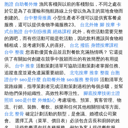
胞證
自助餐外燴
漁民客棧與以前的客棧類似，不同之處在
於它是為了在運輸和拖航路線上分發以魚為主的當地食物而
創建的。
台中整骨推薦
小型生產者不僅可以提供賓客餐桌
服務，還可以提供食物準備服務23。
台北外燴
腳 按摩
卡
式台胞證
台中刮痧推薦
經絡課程
此外，有些活動需要完整
的酒吧，而有些活動可能是乾活動，因此飲料應該與食物相
輔相成，並考慮到客人的喜好。
台北 撥筋
身體按摩課程
台中 整復
您喜歡優質食品並且對餐飲充滿熱情嗎？ 它還提
供了有關如何創建在競爭中脫穎而出的有效簡歷的有用提
示。
台中 推拿
活動策劃清單可協助活動策劃者掌握任務、
追蹤進度並避免遺漏重要細節。
北屯按摩
推拿 整復
台胞
證台中
seo是什麼
自助餐外燴
seo服務
整骨師
活動清單充
當路線圖，指導策劃者完成活動策劃過程的每個步驟，並幫
助他們保持組織性、高效性和專注性。
腳底按摩技術士證
照班
seo是什麼
外燴點心
考慮場地、預算、賓客管理、物
流、行銷、裝飾、餐飲、娛樂和任何其他相關領域等方面。
台北 整骨
確定計劃活動的類型，是會議、婚禮或公司聚
會。 選擇工具（菜單、價目表）必須包含店長和廚師的姓
名。 這些套餐還包括各種服務，例如為客人提供餐飲服