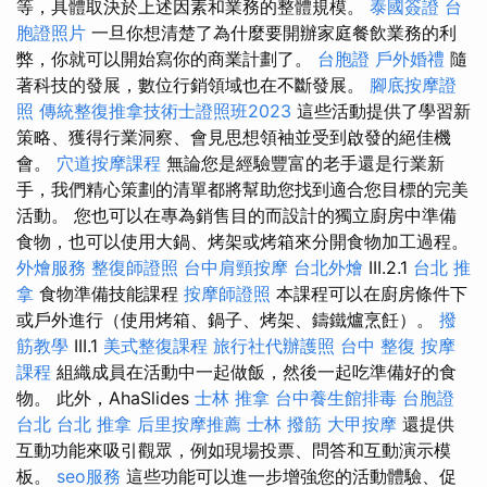
等，具體取決於上述因素和業務的整體規模。
泰國簽證
台
胞證照片
一旦你想清楚了為什麼要開辦家庭餐飲業務的利
弊，你就可以開始寫你的商業計劃了。
台胞證
戶外婚禮
隨
著科技的發展，數位行銷領域也在不斷發展。
腳底按摩證
照
傳統整復推拿技術士證照班2023
這些活動提供了學習新
策略、獲得行業洞察、會見思想領袖並受到啟發的絕佳機
會。
穴道按摩課程
無論您是經驗豐富的老手還是行業新
手，我們精心策劃的清單都將幫助您找到適合您目標的完美
活動。 您也可以在專為銷售目的而設計的獨立廚房中準備
食物，也可以使用大鍋、烤架或烤箱來分開食物加工過程。
外燴服務
整復師證照
台中肩頸按摩
台北外燴
III.2.1
台北 推
拿
食物準備技能課程
按摩師證照
本課程可以在廚房條件下
或戶外進行（使用烤箱、鍋子、烤架、鑄鐵爐烹飪）。
撥
筋教學
III.1
美式整復課程
旅行社代辦護照
台中 整復
按摩
課程
組織成員在活動中一起做飯，然後一起吃準備好的食
物。 此外，AhaSlides
士林 推拿
台中養生館排毒
台胞證
台北
台北 推拿
后里按摩推薦
士林 撥筋
大甲按摩
還提供
互動功能來吸引觀眾，例如現場投票、問答和互動演示模
板。
seo服務
這些功能可以進一步增強您的活動體驗、促