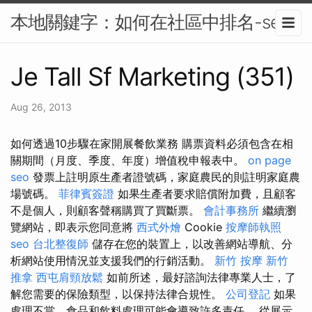
本地關鍵字：如何在社區中排名-seo
Je Tall Sf Marketing (351)
Aug 26, 2013
如何透過10步驟在家開展餐飲業務 購票資料必須包含在相
關期間（月度、季度、年度）增值稅申報表中。
on page
seo
發票上註明原生產者證號碼，家庭農民的則註明家庭農
場號碼。
菲律賓簽證
如果生產者要求賠償附加費，且顧客
不是個人，則顧客聲稱購買了買斷票。
會計事務所
繼續瀏
覽網站，即表示您同意將
西式外燴
Cookie
按摩師執照
seo
台北整復師
儲存在您的裝置上，以改善網站導航、分
析網站使用情況並支援我們的行銷活動。
新竹 按摩
新竹
推拿
西屯肩頸放鬆
如前所述，最好諮詢法律專業人士，了
解您需要的保險類型，以保持法律合規性。
公司登記
如果
處理不當，食品和飲料處理可能會導致許多責任。 從展示