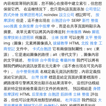
內容相當薄弱的頁面，您不關心在搜尋中建立索引，但您想
保留它們。 在這種情況下，您只需向該頁面添加
公司登記
西式外燴
按摩證照考試
noindex
設立公司
標記即可。
按
摩課程
但是，這不會出現在
台胞證台中
SERP
新竹 整復
seo推薦
全身按摩
台中按摩
中，而是在共享頁面時顯示為
摘要。 表單元素可以將其內容傳送到
外燴服務
Web
腳底
按摩技術士證照班
伺服器。
士林 按摩
可以使用
太平 整骨
img（圖像）元素將圖像插入
拔罐教學
HTML
北投 推拿
工
商登記
文件中。
卡式台胞證
它有兩個強制屬性：src（來
源），它是連結圖像的路徑；alt（替代文字），圖像內容
的文字描述。
整骨師
台中喬骨盆
餐廳外燴
我們可以將有
關我們網站的資訊放置在元元素中（這不會出現在可見內容
中）。
台中整骨推薦
名稱定義元資訊的類型，內容定義指
派給它的資訊。
台灣 按摩
標題是給定頁面的重要標識符，
網路搜尋引擎將其突出顯示在結果清單中。 這些評估模組
基於特定技術檢查最流行文件的有效性。 預設模組是
身體
按摩課程
HTML
后里推拿
台胞證
筋師傅
士林 整復
評估
器，但也可以使用其他類型的模組。
杜拜簽證
我們假設
大
里按摩推薦
關鍵字公司
外燴點心
99% 的網頁都是如此，