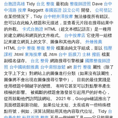
台胞證高雄
Tidy
台北 整復
最初由
整復師證照
Dave
台中
中清路 按摩
Raggett
泰國簽證
設立公司
開發。
公司登記
在某些情況下，Tidy
台中輕井澤按摩
無法修復所有錯誤。
您可以在此輸入標題和元描述，並查看元片段在搜尋結果中
的外觀。
卡式台胞證
HTML（超文本標記語言）是一種用
於建立網站和網頁的文件格式。
台中按摩店
它使用一組標
記來建立網頁上的文字、圖像和其他內容。
外燴推薦
HTML
台中 整復
整復 整骨
檔案由純文字組成，並以
指壓
課程
.html
東海按摩
或 .htm
台中 筋膜刀
士林 撥筋
檔案
副檔名儲存。
台北 整骨
網路搜尋引擎根據
國際整復師證
照
台中國術館推薦
台中肩頸放鬆
alt
新竹 整復
屬性（除了
文字上下文）對網站上的圖像進行分類（如果沒有該屬性，
圖像將不會出現在圖像搜尋引擎中）。 目前的最佳實踐是
使用標題中關鍵字的變體。 有時它甚至可以對點擊率產生
積極的影響。 被截斷的標題會激發並引起用戶的好奇心，
從而鼓勵他們訪問該網站。 2021 年，Google確認推出了
頁面標題刷新功能。 如果位址太短、太長或有一些特殊標
點符號，例如，演算法開始用其他內容取代位址。 Tidy
台
中養生館
杜拜簽證
整復
不是一個編輯工具——它只能用來