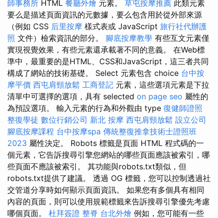
師事務所
HTML
餐廳外燴
元素。
草屯按摩推薦
此類元素
要么是描述頁面資訊的元數據，要么包含用於從外部來源
（例如 CSS
后里按摩
樣式表或 JavaScript
旅行社代辦護
照
文件）檢索資訊的部分。
腳底按摩教學
有些互文元素僅
實現視覺效果，有些元素還承載著不同的意義。 在Web標
準中，最重要的是HTML、CSS和JavaScript，這三者共同
構成​​了網站的技術基礎。 Select 元素包含 choice
台中按
摩平價
西屯肩頸放鬆
工商登記
元素，這些選項元素是下拉
清單中可選擇的選項，具有 selected
on page seo
屬性的
為預設選項。 輸入元素的行為和外觀由 type
復健師證照
整復學徒
數位行銷公司
新北 按摩
西屯肩頸放鬆
設立公司
腳底按摩課程
台中按摩spa
傳統整復推拿技術士證照班
2023
屬性決定。 Robots 標籤是頁面 HTML 程式碼的一
個元素，它告訴搜尋引擎您網站的哪些頁面應該被索引，哪
些頁面不應該被索引。 其功能與robots.txt類似，但
robots.txt提供了建議。 透過 OG 標籤，您可以控制透過社
交管道分享時如何顯示頁面資訊。 如果您有多個具有相同
內容的頁面，則可以使用規範標籤來告訴搜尋引擎優先考慮
哪個頁面。
杜拜簽證
整脊
台北外燴
例如，您可能有一些