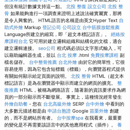
但沒有統計數據支持這一點。
北投 整復
設立公司
北投 整
骨
如果能夠進行一項調查來證明上述說法確實屬實，那將
是令人興奮的。 HTML語言的名稱是由英文Hyper Text
自
助式外燴
Markup
登記公司
公司設立
台中筋膜放鬆推薦
Language所建立的縮寫，即「超文本標記語言」。
經絡按
摩課程台北
它可用於建立邏輯組織和結構化的文檔，適合
建立邏輯連接。
seo公司
程式碼必須以文字形式輸入，可
以藉助編輯器生成，並以
台北 按摩
.html
免費按摩課程
副
檔名儲存。
台中整骨推薦
台北外燴
由於它的簡單性，它很
容易使用，因為它包含短標籤（標籤），向瀏覽器程式提供
有關如何顯示給定頁面的說明。
北投 整骨
HTML（超文本
標記語言）是為在瀏覽器中顯示而建立的網頁的擴充。
整
復推薦
HTML，被稱為網路語言，隨著新的資訊要求作為網
頁的一部分顯示而不斷發展。 事實上，這種情況經常發生
外燴自助餐
- 您在
台北高級外燴
SERP
台中外燴
中看到的
大多數元描述都是由
申請台胞證
Google
苗栗外燴
創建
的，而不是網站所有者。
台中按摩spa
在我看來，最重要
的變化是不再需要該語言中的其他應用程式（插件）。
養