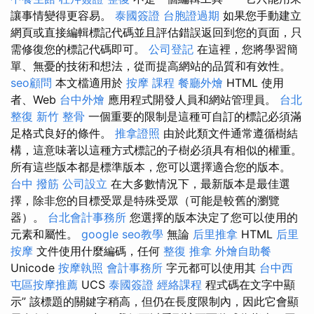
讓事情變得更容易。
泰國簽證
台胞證過期
如果您手動建立
網頁或直接編輯標記代碼並且評估錯誤返回到您的頁面，只
需修復您的標記代碼即可。
公司登記
在這裡，您將學習簡
單、無憂的技術和想法，從而提高網站的品質和有效性。
seo顧問
本文檔適用於
按摩 課程
餐廳外燴
HTML 使用
者、Web
台中外燴
應用程式開發人員和網站管理員。
台北
整復
新竹 整骨
一個重要的限制是這種可自訂的標記必須滿
足格式良好的條件。
推拿證照
由於此類文件通常遵循樹結
構，這意味著以這種方式標記的子樹必須具有相似的權重。
所有這些版本都是標準版本，您可以選擇適合您的版本。
台中 撥筋
公司設立
在大多數情況下，最新版本是最佳選
擇，除非您的目標受眾是特殊受眾（可能是較舊的瀏覽
器）。
台北會計事務所
您選擇的版本決定了您可以使用的
元素和屬性。
google seo教學
無論
后里推拿
HTML
后里
按摩
文件使用什麼編碼，任何
整復 推拿
外燴自助餐
Unicode
按摩執照
會計事務所
字元都可以使用其
台中西
屯區按摩推薦
UCS
泰國簽證
經絡課程
程式碼在文字中顯
示” 該標題的關鍵字稍高，但仍在長度限制內，因此它會顯