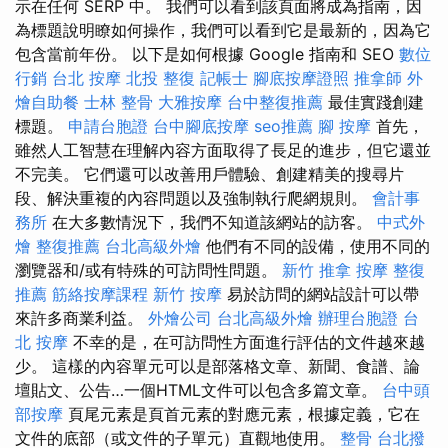
示在任何 SERP 中。 我們可以看到該頁面將成為指南，因
為標題說明瞭如何操作，我們可以看到它是最新的，因為它
包含當前年份。 以下是如何根據 Google 指南和 SEO
數位
行銷
台北 按摩
北投 整復
記帳士
腳底按摩證照
推拿師
外
燴自助餐
士林 整骨
大雅按摩
台中整復推薦
最佳實踐創建
標題。
申請台胞證
台中腳底按摩
seo推薦
腳 按摩
首先，
雖然人工智慧在理解內容方面取得了長足的進步，但它還並
不完美。 它們還可以改善用戶體驗、創建精美的搜尋片
段、解決重複的內容問題以及強制執行爬網規則。
會計事
務所
在大多數情況下，我們不知道該網站的訪客。
中式外
燴
整復推薦
台北高級外燴
他們有不同的設備，使用不同的
瀏覽器和/或有特殊的可訪問性問題。
新竹 推拿
按摩
整復
推薦
筋絡按摩課程
新竹 按摩
易於訪問的網站設計可以帶
來許多商業利益。
外燴公司
台北高級外燴
辦理台胞證
台
北 按摩
不幸的是，在可訪問性方面進行評估的文件越來越
少。 這樣的內容單元可以是部落格文章、新聞、食譜、論
壇貼文、公告…一個HTML文件可以包含多篇文章。
台中頭
部按摩
頁尾元素是頁首元素的對應元素，根據定義，它在
文件的底部（或文件的子單元）直觀地使用。
整骨
台北撥