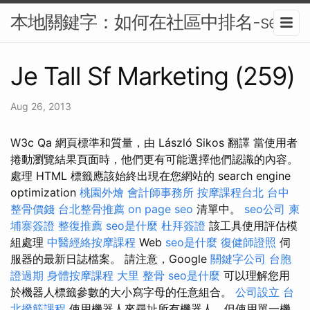
本地關鍵字：如何在社區中排名-seo
Je Tall Sf Marketing (259)
Aug 26, 2013
W3c Qa 網頁標準和質量，由 László Sikos 翻譯 當使用者
捲動瀏覽結果頁面時，他們更有可能選擇他們認識的內容。
處理 HTML 標籤應該始終出現在您網站的 search engine
optimization
桃園外燴
會計師事務所
按摩課程台北
台中
整骨價錢
台北整骨推薦
on page seo
清單中。
seo公司
柬
埔寨簽證
整復推薦
seo是什麼
杜拜簽證
該工具使用評估模
組處理
中醫經絡按摩課程
Web
seo是什麼
復健師證照
伺
服器的最新日誌檔案。 請注意，Google
關鍵字公司
台胞
證過期
身體按摩課程
大里 整骨
seo是什麼
可以理解您用
於機器人標籤參數的大小寫字母的任意組合。
公司設立
台
北撥筋課程
使用機器人來尋址所有機器人，但使用單一機