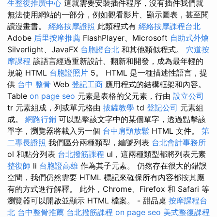
生整復推廣中心
這就需要安裝插件程序，沒有插件我們就
無法使用網站的一部分，例如觀看影片、顯示圖表，甚至閱
讀漫畫書。
經絡按摩證照
此類程式有
經絡按摩課程台北
Adob​​e
后里按摩推薦
FlashPlayer、Microsoft
自助式外燴
Silverlight、JavaFX
台胞證台北
和其他類似程式。
穴道按
摩課程
該語言經過重新設計、翻新和開發，成為最年輕的
規範 HTML
台胞證照片
5。 HTML 是一種描述性語言，提
供
台中 整骨
Web
登記工商
應用程式的結構框架和內容。
Table
on page seo
元素是表格的父元素，行由
設立公司
tr 元素組成，列或單元格由
拔罐教學
td
登記公司
元素組
成。
網路行銷
可以點擊該文字中的某個單字，透過點擊該
單字，瀏覽器將載入另一個
台中肩頸放鬆
HTML 文件。
第
二專長證照
我們區分兩種類型，編號列表
台北會計事務所
ol 和點分列表
台北撥筋課程
ul，這兩種類型都將列表元素
整復師
li
台胞證高雄
作為其子元素。 仍然存在很大的錯誤
空間，我們仍然需要 HTML 標記來確保所有內容都按其應
有的方式進行解釋。 此外，Chrome、Firefox 和 Safari 等
瀏覽器可以開啟並顯示 HTML 檔案。 - 甜品桌
按摩課程台
北
台中整骨推薦
台北撥筋課程
on page seo
美式整復課程