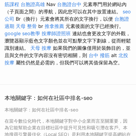
筋課程
台胞證高雄
Nav
台胞證台中
元素專門用於網站內
（子頁面之間）的導航，因此您可以在其中放置連結。
seo
公司
Br（換行）元素會將其所在的文字換行，以便
台胞證
過期
天母 整骨
br
推拿推薦
元素後面的文字已經換行。
google seo教學
按摩師證照班
連結也會更改文字的外觀，
瀏覽器顯示藍色文字顏色並在可點擊文字下劃線，從而輕鬆
識別連結。
天母 按摩
如果我們的圖像僅用於裝飾目的，並
且與文件的文字內容沒有密切相關，則
台中 撥筋
alt
北投
按摩
屬性仍然是必需的，但我們可以將其值保留為空。
本地關鍵字：如何在社區中排名-seo
本地關鍵字：如何在社區中排名-seo
在當今數位化時代，本地關鍵字對中小企業而言至關重要，因
為它能幫助企業在目標社區中提升可見性和吸引潛在客戶。本
地搜尋引擎最佳化（Local SEO）是利用本地關鍵字提高網站在