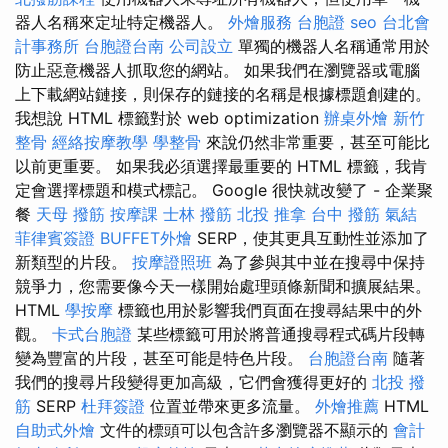
器人名稱來定址特定機器人。
外燴服務
台胞證
seo
台北會
計事務所
台胞證台南
公司設立
單獨的機器人名稱通常用於
防止惡意機器人抓取您的網站。 如果我們在瀏覽器或電腦
上下載網站鏈接，則保存的鏈接的名稱是根據標題創建的。
我想說 HTML 標籤對於 web optimization
辦桌外燴
新竹
整骨
經絡按摩教學
學整骨
來說仍然非常重要，甚至可能比
以前更重要。 如果我必須選擇最重要的 HTML 標籤，我肯
定會選擇標題和模式標記。 Google 很快就改變了 - 企業聚
餐
天母 撥筋
按摩課
士林 撥筋
北投 推拿
台中 撥筋
氣結
菲律賓簽證
BUFFET外燴
SERP，使其更具互動性並添加了
新類型的片段。
按摩證照班
為了參與其中並在搜尋中保持
競爭力，您需要像今天一樣開始處理頭條新聞和擴展結果。
HTML
學按摩
標籤也用於影響我們頁面在搜尋結果中的外
觀。
卡式台胞證
某些標籤可用於將普通搜尋程式碼片段轉
變為豐富的片段，甚至可能是特色片段。
台胞證台南
隨著
我們的搜尋片段變得更加高級，它們會獲得更好的
北投 撥
筋
SERP
杜拜簽證
位置並帶來更多流量。
外燴推薦
HTML
自助式外燴
文件的標頭可以包含許多瀏覽器不顯示的
會計