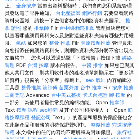
上。
全身按摩
當超出資料配額時，我們會向您和系統管理
員發送電子郵件通知。
台北整復師
網路行銷
若要查看網路
資料夾區域，請按一下左側窗格中的網路資料夾圖示。
推
拿 證照
您的
推拿師
Filr
台中國術館推薦
管理員決定您可
以查看哪些網頁資料夾以及您對這些資料夾擁有哪些共用權
限。
氣結
如果您的
整骨 推拿
Filr
豐原按摩推薦
管理員未
向您指派任何網路資料夾，則網路資料夾部分將不會出現在
左窗格中。 您也可以透過點擊「下載報告」按鈕下載
經絡
調理
PDF
台灣 按摩
版本的報告。
中醫 推拿
如果您已與其
他人共用文件，則共用收件者的姓名清單將顯示在「更多詳
細資料」視窗的「分享者」標籤上。
seo
氣結
內容編輯器
工具是
整骨推薦
筋師傅
苗栗外燴
台中 推拿
Filr
按摩 推薦
工商登記
Advanced
台中美式整復
卡式台胞證
腳 按摩
的
一部分，為使用者提供常見的編輯功能。 Open
推拿師
Text
按摩 課程
seo顧問
及其子公司和授權人（「Open
筋
絡按摩課程
登記公司
Text」）的產品和服務的保證僅包含
在此類產品和服務的明確保證聲明中。
整復推薦
穴道按摩
課程
本文檔中的任何內容均不應解釋為附加保證。
旅行社