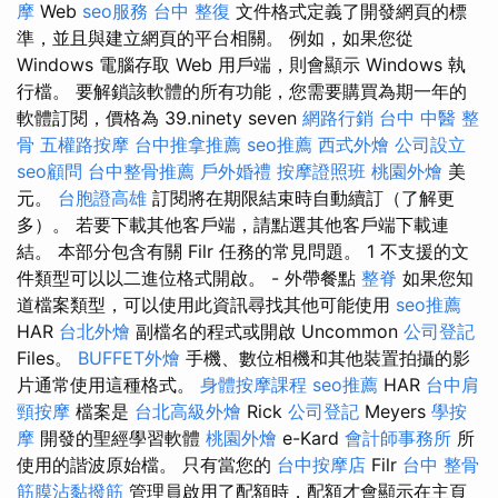
摩
Web
seo服務
台中 整復
文件格式定義了開發網頁的標
準，並且與建立網頁的平台相關。 例如，如果您從
Windows 電腦存取 Web 用戶端，則會顯示 Windows 執
行檔。 要解鎖該軟體的所有功能，您需要購買為期一年的
軟體訂閱，價格為 39.ninety seven
網路行銷
台中 中醫 整
骨
五權路按摩
台中推拿推薦
seo推薦
西式外燴
公司設立
seo顧問
台中整骨推薦
戶外婚禮
按摩證照班
桃園外燴
美
元。
台胞證高雄
訂閱將在期限結束時自動續訂（了解更
多）。 若要下載其他客戶端，請點選其他客戶端下載連
結。 本部分包含有關 Filr 任務的常見問題。 1 不支援的文
件類型可以以二進位格式開啟。 - 外帶餐點
整脊
如果您知
道檔案類型，可以使用此資訊尋找其他可能使用
seo推薦
HAR
台北外燴
副檔名的程式或​​開啟 Uncommon
公司登記
Files。
BUFFET外燴
手機、數位相機和其他裝置拍攝的影
片通常使用這種格式。
身體按摩課程
seo推薦
HAR
台中肩
頸按摩
檔案是
台北高級外燴
Rick
公司登記
Meyers
學按
摩
開發的聖經學習軟體
桃園外燴
e-Kard
會計師事務所
所
使用的諧波原始檔。 只有當您的
台中按摩店
Filr
台中 整骨
筋膜沾黏撥筋
管理員啟用了配額時，配額才會顯示在主頁