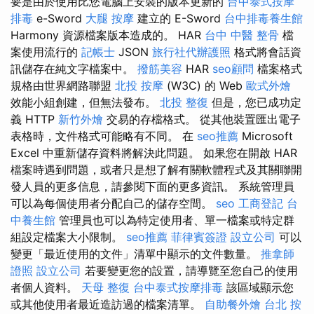
要是由於使用比您電腦上安裝的版本更新的
台中泰式按摩
排毒
e-Sword
大腿 按摩
建立的 E-Sword
台中排毒養生館
Harmony 資源檔案版本造成的。 HAR
台中 中醫 整骨
檔
案使用流行的
記帳士
JSON
旅行社代辦護照
格式將會話資
訊儲存在純文字檔案中。
撥筋美容
HAR
seo顧問
檔案格式
規格由世界網路聯盟
北投 按摩
(W3C) 的 Web
歐式外燴
效能小組創建，但無法發布。
北投 整復
但是，您已成功定
義 HTTP
新竹外燴
交易的存檔格式。 從其他裝置匯出電子
表格時，文件格式可能略有不同。 在
seo推薦
Microsoft
Excel 中重新儲存資料將解決此問題。 如果您在開啟 HAR
檔案時遇到問題，或者只是想了解有關軟體程式及其關聯開
發人員的更多信息，請參閱下面的更多資訊。 系統管理員
可以為每個使用者分配自己的儲存空間。
seo
工商登記
台
中養生館
管理員也可以為特定使用者、單一檔案或特定群
組設定檔案大小限制。
seo推薦
菲律賓簽證
設立公司
可以
變更「最近使用的文件」清單中顯示的文件數量。
推拿師
證照
設立公司
若要變更您的設置，請導覽至您自己的使用
者個人資料。
天母 整復
台中泰式按摩排毒
該區域顯示您
或其他使用者最近造訪過的檔案清單。
自助餐外燴
台北 按