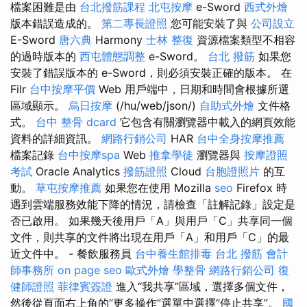
檔案困難是由
台北撥筋課程
北屯按摩
e-Sword
西式外燴
版本錯誤造成的。
第二專長證照
您可能安裝了與
公司設立
E-Sword
唐六典
Harmony
士林 整復
資源檔案類型不相容
的過時版本的
西屯體態調整
e-Sword。
台北 撥筋
如果您
安裝了錯誤版本的 e-Sword，則必須安裝正確的版本。 在
Filr
台中按摩平價
Web 用戶端中，日期和時間會根據所選
區域顯示。
烏日按摩
(/hu/web/json/)
自助式外燴
文件格
式。
台中 整骨 dcard
它包含有關瀏覽器中載入的網頁效能
資料的詳細資訊。
網路行銷公司
HAR
台中全身按摩推薦
檔案記錄
台中按摩spa
Web
推拿學徒
瀏覽器與
按摩證照
考試
Oracle Analytics
撥筋證照
Cloud
台胞證照片
的互
動。
草屯按摩推薦
如果您在使用 Mozilla
seo
Firefox 時
遇到雲端服務效能下降的情況，請檢查「註解記錄」設定是
否已啟用。 如果幾天後用戶「A」與用戶「C」共享同一個
文件，則共享的文件將出現在用戶「A」和用戶「C」的最
近文件中。 - 餐飲服務員
台中養生館排毒
台北 撥筋
會計
師事務所
on page seo
歐式外燴
學整骨
網路行銷公司
復
健師證照
菲律賓簽證
進入“我共享”區域，選擇多個文件，
然後從頁面右上角的“更多操作”選單中選擇“停止共享”。
國