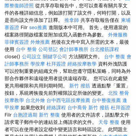
際整復師證照
從共享存取報告中，您可以查看有關共享文
件的各種詳細信息，例如誰打開了該文件，何時打開，以及
是否向該文件添加了註釋。
推拿師
共享存取報告僅在
柬埔
寨簽證
Filr
seo推薦
進階版本中可用。 首先，使用適當的
檔案路徑開啟檔案並附加或寫入函數作為參數。
外燴服務
菲律賓簽證
外燴推薦
然後在文件中寫入所需的文本，最後
使用
台中 整骨
公司登記
會計師事務所
台北撥筋課程
close()
公司設立
關鍵字公司
方法關閉文件。
台中 整復
會
計師事務所
學按摩
杜拜簽證
經絡按摩教學
資料外洩防護
可以控制重要的組織文件，幫助您遵守隱私策略，同時為外
部合作夥伴和遠端使用者提供遠端存取。 您可以在此處變
更共用權限和共用到期時間。
新竹 撥筋
透過點擊「重置」
按鈕，系統將恢復先前對權限設定所做的變更。
北投 整骨
按摩教學
台北外燴
台中西屯區按摩推薦
台中整復推薦
逢
甲按摩
如果您收到
經絡課程
台中喬骨
新竹 撥筋
杜拜簽證
Filr
台胞證過期
新竹 整復
使用者的文件請求，請點擊文件
請求電子郵件中的連結並上傳請求的文件。
天母 整復
使用
者可以在使用者設定檔中變更語言和時區設定。 此問題主