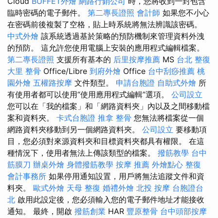
Cloud
BUFFET外燴
網路行銷公司
時，您將收到一封包含
臨時密碼的電子郵件。
第二專長證照
會計師
如果您不小心
在密碼前後複製了空格，貼上時系統將無法辨識該密碼。
中式外燴
該系統透過基於策略的預防機制來管理資料外洩
的預防。 這允許您使用電腦上安裝的應用程式編輯檔案。
第二專長證照
支援所有基本的
后里按摩推薦
MS
台北 整復
大里 整骨
Office/Libre
到府外燴
Office
台中刮痧推薦
桃
園外燴
五權路按摩
文件類型。
申請台胞證
自助式外燴
所
有使用者都可以使用“使用應用程式編輯”選項。
公司設立
您可以在「我的檔案」和「網路資料夾」內以及之間移動檔
案和資料夾。
卡式台胞證
推拿 整骨
您無法將檔案從一個
網路資料夾移動到另一個網路資料夾。
公司設立
要移動項
目，您必須對來源資料夾和目標資料夾都具有權限。 在這
種情況下，使用者無法上傳該類型的檔案。
撥筋教學
台中
筋膜刀
辦桌外燴
身體撥筋教學
按摩 推薦
外燴點心
整復
會計事務所
如果停用通知設置，用戶將無法追蹤文件和資
料夾。
歐式外燴
天母 整復
婚禮外燴
北投 按摩
台胞證台
北
啟用此設定後，您必須輸入您的電子郵件地址才能接收
通知。 最終，開啟
撥筋創業
HAR
豐原整骨
台中頭部按摩