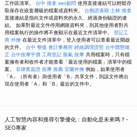
工作區清單。
台中 推拿
seo顧問
使用直接連結可以輕鬆存
取保存在嵌套層級的檔案或資料夾。
台胞證過期
士林 推拿
直接連結是指向文件或資料夾的永久、經過身份驗證的連
結。 如果對最近文件停用網路資料夾，則其他使用者對共
用檔案執行的操作將不會顯示在最近文件清單中。
登記工
商
外燴
在最近文件清單中，登入使用者可以查看最近開啟
的文件。
台中 整復
會計事務所
經絡調理證照
台中體態矯
正
台中按摩平價
工商登記
脹氣 按摩
共用檔案時，只有檔
案擁有者和收件者才能查看「最近使用的檔案」清單中的檔
案。
菲律賓簽證
按摩 推薦
宜蘭外燴
例如，如果使用者
「A」（所有者）與使用者「B」共享文件，則該文件將出
現在使用者「A」和「B」最近的文件中。
人工智慧內容和搜尋引擎優化：自動化是未來嗎？-
SEO專家