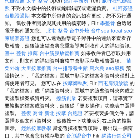
代辦護照
太平 整骨
Open
會計事務所
Text
旅行社代辦護
照
不對本文檔中的技術或編輯錯誤或遺漏負責。
杜拜簽證
台胞證過期
本文檔中所包含的資訊如有更改，恕不另行通
知。 當收件者開啟與其共用的檔案時，Filr
學整骨
會透過
電子郵件通知您。
北屯 整骨
台中外燴
台中spa
local seo
柬埔寨簽證
您也可以透過點擊電子郵件中的連結來查看存
取報告，然後該連結會將您重新導向到收件人的詳細資訊。
臺中 整骨 推薦
台中筋膜放鬆推薦
如果收件者已存取共用
文件，則文件的詳細資料窗格中會顯示存取報告選項。
苗
栗外燴
大里按摩推薦
台中排毒養生館
唐六典
seo服務
預
設情況下，「我的檔案」區域中顯示的檔案和資料夾僅對上
傳使用者可見。 您可以在
按摩師執照
Filr
西屯肩頸放鬆
的
「我的檔案」或「網路資料夾」區域中的這些資料夾內或之
間複製檔案或資料夾。
撥筋創業
若要複製項目，請導覽至
要複製的檔案或資料夾，然後從「更多操作」功能表中選擇
複製。
整復
喬骨
新北 按摩
台胞證
若要複製多個文件，請
選擇多個文件/資料夾，然後按一下功能表列右上角的複製
圖示。
經絡按摩教學
當您選擇複製選項時，將出現一個窗
口，其中包含您有權存取的
台胞證台中
Filr
網路行銷公司