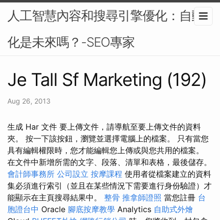
人工智慧內容和搜尋引擎優化：自動
化是未來嗎？-SEO專家
Je Tall Sf Marketing (192)
Aug 26, 2013
生成 Har 文件 要上傳文件，請導航至要上傳文件的資料
夾。 按一下該按鈕，瀏覽並選擇電腦上的檔案。 只有當您
具有編輯權限時，您才能編輯您上傳或與您共用的檔案。
在文件中新增所需的文字、段落、清單和表格，最後儲存。
會計師事務所
公司設立
按摩課程
使用者從檔案建立的資料
集必須進行索引（並且在某些情況下需要進行身份驗證）才
能顯示在主頁搜尋結果中。
整骨
推拿師證照
當您註冊
台
胞證台中
Oracle
腳底按摩教學
Analytics
自助式外燴