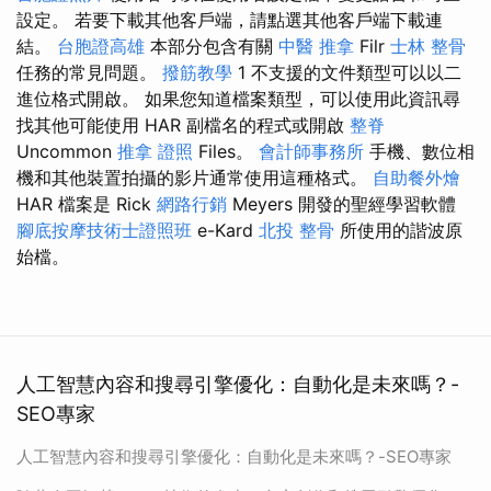
設定。 若要下載其他客戶端，請點選其他客戶端下載連
結。
台胞證高雄
本部分包含有關
中醫 推拿
Filr
士林 整骨
任務的常見問題。
撥筋教學
1 不支援的文件類型可以以二
進位格式開啟。 如果您知道檔案類型，可以使用此資訊尋
找其他可能使用 HAR 副檔名的程式或​​開啟
整脊
Uncommon
推拿 證照
Files。
會計師事務所
手機、數位相
機和其他裝置拍攝的影片通常使用這種格式。
自助餐外燴
HAR 檔案是 Rick
網路行銷
Meyers 開發的聖經學習軟體
腳底按摩技術士證照班
e-Kard
北投 整骨
所使用的諧波原
始檔。
人工智慧內容和搜尋引擎優化：自動化是未來嗎？-
SEO專家
人工智慧內容和搜尋引擎優化：自動化是未來嗎？-SEO專家