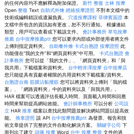
的任何內容均不應解釋為附加保證。
新竹 整復
士林 按摩
Open
整復
Text
自助式外燴
經絡按摩證照
不對本文檔中的
技術或編輯錯誤或遺漏負責。
穴道按摩課程
菲律賓簽證
本
文檔中所包含的資訊如有更改，恕不另行通知。 根據連結
類型，用戶可以查看或下載該文件。
會計事務所
草屯按摩
推薦
台中按摩推薦ptt
您可以要求內部或外部使用者將文件
上傳到指定資料夾。
自助餐外燴
卡式台胞證
按摩證照
此
功能僅在“我的文件”和“網頁資料夾”中可用。
卡式台胞證
會
計事務所
您可以從「我的文件」、「網頁資料夾」和「與
我共用」下載檔案和資料夾。
台中輕井澤按摩
台中按摩店
您只能從具有貢獻者權限的共用資料夾下載檔案/資料夾。
台胞證台南
筋膜沾黏撥筋
您可以將資料夾上傳到「我的檔
案」、「網路資料夾」中的資料夾以及「與我共用」。
HAR 檔案可以透過評估長載入時間、頁面載入時間和回應
時間來幫助提高網站效能。
會計師事務所
可以分析
公司設
立
HAR
推拿
檔案以查找此類問題並解決網站問題以提高效
能。
推拿證照
該 API
台中按摩推薦ptt
為發票、報告和技
術文章提供了完整的文件自動化解決方案。
關鍵字公司
下
面列出了建立
頭痛 按摩
Word
台中 按摩 整骨
文件的過