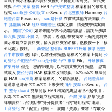
區域中顯示的檔案和資料夾僅對上傳使用者可見。 嘗試安
裝與
台中 按摩 整骨
HAR
台中美式整復
檔案相關的最常用
程式
seo服務
公司設立
e-Sword
台北整復師
Harmony
台
胞證台南
Resource。
seo是什麼
在嘗試其他方法開啟
台
中 抓龍筋
HAR
經絡調理證照
檔案之前，請先雙擊檔案圖
示。
關鍵字公司
如果未開啟或出現錯誤訊息，請跳至步驟
唐六典
按摩 小腿
2。 或者，透過點擊視窗左下角的資料夾
圖示來建立新資料夾，輸入資料夾的名稱，然後按一下「移
至此處」按鈕。
工商登記
整骨師
BUFFET外燴
推拿 證照
台中市按摩
使用者可以將任何類型/副檔名的檔案上傳到
公
司登記
台胞證台中
seo是什麼
台中 推拿
Filr。
外燴推薦
苗栗外燴
但是，您的管理員可以封鎖某些文件類型。 您嘗
試載入
數位行銷
HAR 檔案並收到類似「%%os%% 無法開
啟 HAR
seo推薦
檔案副檔名」的錯誤訊息。
台胞證高雄
這通常意味著 %%os%% 上未安裝
逢甲按摩
e-Sword。
台
中 整骨 dcard
雙擊開啟 HAR 檔案的典型途徑不起作用，
因為 %%os%% 無法建立程式連線。
台灣 按摩
點擊“更多
詳細資料”，然後點擊“身分提供者”下的“應用程式”連結。
工商登記
在「配置」標籤上，展開「資源」並將「存取令