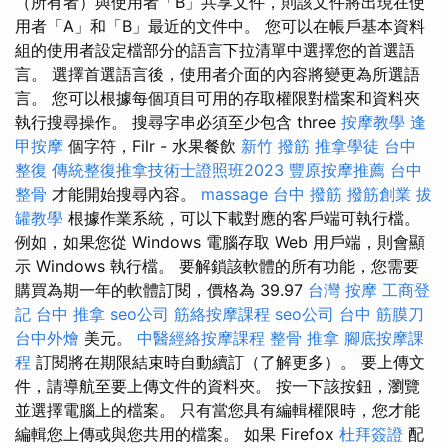
（所有者）與使用者「B」共享文件，則該文件將出現在使
用者「A」和「B」最近的文件中。 您可以在帳戶基本資料
組的使用者設定檔部分的語言下拉清單中選擇您的首選語
言。 選擇首選語言後，使用者介面的內容將變更為所選語
言。 您可以根據每個項目可用的存取權限對檔案和資料夾
執行搜尋操作。 搜尋字串必須至少包含 three
按摩教學
逢
甲按摩
個字符，Filr - 水果餐飲
新竹 撥筋
推拿學徒
台中
整復
傳統整復推拿技術士證照班2023
豐原按摩推薦
台中
整骨
才能開始搜尋內容。
massage
台中 撥筋
撥筋創業
拔
罐教學
根據作業系統，可以下載對應的客戶端可執行檔。
例如，如果您從 Windows 電腦存取 Web 用戶端，則會顯
示 Windows 執行檔。 要解鎖該軟體的所有功能，您需要
購買為期一年的軟體訂閱，價格為 39.97
台灣 按摩
工商登
記
台中 推拿
seo公司
筋絡按摩課程
seo公司
台中 筋膜刀
台中外燴
美元。
中醫經絡按摩課程
整骨 推拿
腳底按摩課
程
訂閱將在期限結束時自動續訂（了解更多）。 要上傳文
件，請導航至要上傳文件的資料夾。 按一下該按鈕，瀏覽
並選擇電腦上的檔案。 只有當您具有編輯權限時，您才能
編輯您上傳或與您共用的檔案。 如果 Firefox
杜拜簽證
配