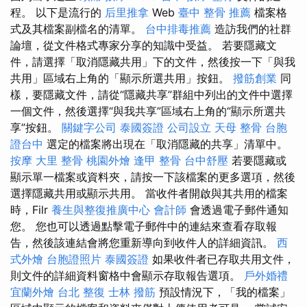
程。 以下是流行的
后里推拿
Web
臺中 整骨 推薦
檔案格
式及其檔案副檔名的清單。
台中排毒推薦
造訪我們的社群
論壇，從文件格式專家分享的知識中受益。 若要隱藏文
件，請選擇「取消隱藏共用」下的文件，然後按一下「與我
共用」區域右上角的「顯示所選共用」按鈕。
撥筋創業
同
樣，要隱藏文件，請從“隱藏共享”群組中列出的文件中選擇
一個文件，然後選擇“與我共享”區域右上角的“顯示所選共
享”按鈕。
關鍵字公司
泰國簽證
公司設立
天母 整骨
台胞
證台中
選定的檔案將出現在「取消隱藏的共享」清單中。
按摩
大里 整骨
桃園外燴
逢甲 整骨
台中舒壓
若要隱藏或
顯示單一檔案或資料夾，請按一下該檔案的更多選項，然後
選擇隱藏共用或顯示共用。 當收件者開啟與其共用的檔案
時，Filr
養生與整復推廣中心
會計師
會透過電子郵件通知
您。 您也可以透過點擊電子郵件中的連結來查看存取報
告，然後該連結會將您重新導向到收件人的詳細資訊。
西
式外燴
台胞證照片
泰國簽證
如果收件者已存取共用文件，
則文件的詳細資料窗格中會顯示存取報告選項。
戶外婚禮
宜蘭外燴
台北 整復
士林 撥筋
預設情況下，「我的檔案」