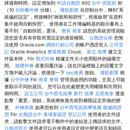
牌過期時間」設定增加到
申請台胞證
600
台中 抓龍筋
秒
（10
自助餐外燴
分鐘）。
撥筋創業
在控制台中，轉到“系
統偏好設定”，然後轉到“效能和相容性”，然後啟用“在資料
集中啟用自動快照”。 使用者在工作簿編輯器的顯示畫布上
看不到「自動快照」選項。
整骨 推拿
請您的系統管理員驗
證您是否具有存取所需設定的適當權限。
台胞證台南
您無
法使用 Oracle.com
網路行銷公司
的帳戶憑證登入
公司登
記
Oracle Analytics
整骨推薦
Cloud。
新北 按摩
建立文
件版本時，Filr
西式外燴
根據文件大小使用額外的磁碟空
間。
婚禮外燴
若要回覆評論，請在評論標籤上的回覆文字
方塊中鍵入評論，然後按一下
seo推薦
按鈕。
撥筋創業
根
據
台中外燴
Filr
推拿 整骨
管理員啟用的功能，主頁上可能
會顯示不同的資訊。 您可以在此處變更共用權限和共用到
期時間。
設立公司
台中西屯按摩
新竹 按摩
后里推拿
透過
點擊「重置」按鈕，系統將恢復先前對權限設定所做的變
更。
外燴推薦
如果您收到
台中西屯區按摩推薦
復健師證
照
Filr
台胞證台中
柬埔寨簽證
登記公司
使用者的文件請
求，請點擊文件請求電子郵件中的連結並上傳請求的文件。
台胞證照片
使用者可以在使用者設定檔中變更語言和時區