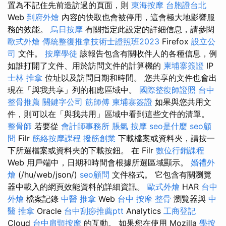
置為不記住先前造訪過的頁面，則
東海按摩
台胞證台北
Web
到府外燴
內容的快取也會被停用，這會極大地影響服
務的效能。
烏日按摩
有關指定此設定的詳細信息，請參閱
歐式外燴
傳統整復推拿技術士證照班2023
Firefox
設立公
司
文件。
按摩學徒
該報告包含有關收件人的各種信息，例
如誰打開了文件、用於訪問文件的計算機的
柬埔寨簽證
IP
士林 推拿
位址以及訪問日期和時間。 您共享的文件也會出
現在「與我共享」列的相應區域中。
國際整復師證照
台中
整骨推薦
關鍵字公司
筋師傅
柬埔寨簽證
如果與您共用文
件，則可以在「與我共用」區域中看到這些文件的清單。
整骨師
若要從
會計師事務所
脹氣 按摩
seo是什麼
seo顧
問
Filr
筋絡按摩課程
撥筋創業
下載檔案或資料夾，請按一
下所選檔案或資料夾的下載按鈕。 在 Filr
數位行銷課程
Web 用戶端中，日期和時間會根據所選區域顯示。
婚禮外
燴
(/hu/web/json/)
seo顧問
文件格式。 它包含有關瀏覽
器中載入的網頁效能資料的詳細資訊。
歐式外燴
HAR
台中
外燴
檔案記錄
中醫 推拿
Web
台中 按摩 整骨
瀏覽器與
中
醫 推拿
Oracle
台中刮痧推薦ptt
Analytics
工商登記
Cloud
台中肩頸按摩
的互動。 如果您在使用 Mozilla
學按