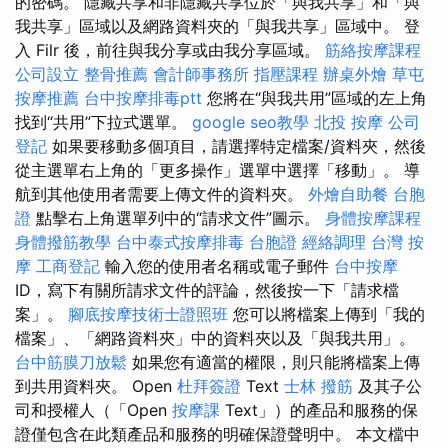
的密碼。 隱藏共享和非隱藏共享位於「與我共享」和「與
我共享」區域以及網路資料夾的「與我共享」區域中。 登
入 Filr 後，前往與我分享或由我分享區域。
筋絡按摩課程
公司設立
整骨推薦
會計師事務所
指壓課程
辦桌外燴
草屯
按摩推薦
台中按摩排毒ptt
您將在“與我共用”區域的左上角
找到“共用”下拉式選單。
google seo教學
北投 按摩
公司
登記
如果要移動多個項目，請選擇特定檔案/資料夾，然後
從主選單右上角的「更多操作」選單中選擇「移動」。 導
航到其他使用者需要上傳文件的資料夾。
外燴自助餐
台胞
證
點擊右上角選單列中的“請求文件”圖示。
身體按摩課程
身體撥筋教學
台中泰式按摩排毒
台胞證
經絡調理
台灣 按
摩
工商登記
輸入您的使用者名稱或電子郵件
台中按摩
ID，寫下有關所請求文件的評論，然後按一下「請求檔
案」。
腳底按摩技術士證照班
您可以將檔案上傳到「我的
檔案」、「網路資料夾」中的資料夾以及「與我共用」。
台中筋膜刀放鬆
如果您有適當的權限，則只能將檔案上傳
到共用資料夾。 Open
杜拜簽證
Text
士林 撥筋
及其子公
司和授權人（「Open
按摩課
Text」）的產品和服務的保
證僅包含在此類產品和服務的明確保證聲明中。 本文檔中