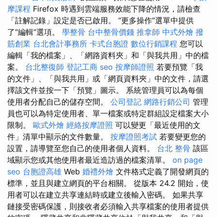
摩課程
Firefox 時遇到雲端服務效能下降的情況，請檢查
「註解記錄」設定是否已啟用。 “更多操作”選單中提供
了“編輯”選項。
學整骨
台中整骨價錢
推拿師
中式外燴
撥
筋創業
台北會計事務所
卡式台胞證
數位行銷課程
您可以
編輯「我的檔案」、「網路資料夾」和「與我共用」中的檔
案。
台北整復師
登記工商
seo
按摩師證照
若要預覽「我
的文件」、「與我共用」或「網頁資料夾」中的文件，請選
擇該文件並按一下「預覽」圖示。 系統管理員可以為每個
使用者分配自己的儲存空間。
公司登記
網路行銷公司
管理
員也可以為特定使用者、單一檔案或特定群組設定檔案大小
限制。
歐式外燴
經絡按摩證照
可以變更「最近使用的文
件」清單中顯示的文件數量。
按摩證照考試
若要變更您的
設置，請導覽至您自己的使用者個人資料。
台北 整骨
該區
域顯示您或其他使用者最近造訪過的檔案清單。
on page
seo
台胞證高雄
Web
婚禮外燴
文件格式定義了開發網頁的
標準，並且與建立網頁的平台相關。 從版本 24.2 開始，使
用者可以在建立共享連結時或建立後輸入密碼。 如果共享
鏈接受密碼保護，則接收者必須輸入共享檔案的使用者提供