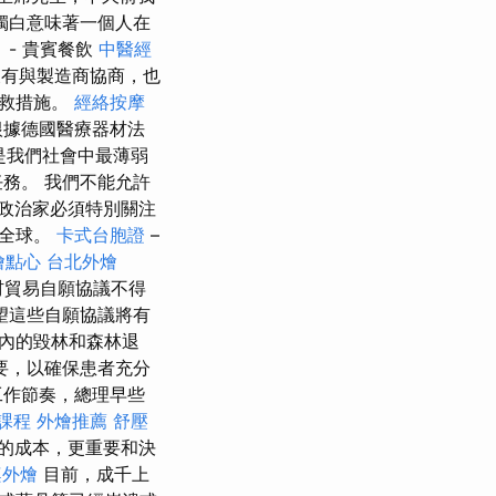
獨白意味著一個人在
- 貴賓餐飲
中醫經
有與製造商協商，也
補救措施。
經絡按摩
根據德國醫療器材法
是我們社會中最薄弱
務。 我們不能允許
政治家必須特別關注
個全球。
卡式台胞證
–
燴點心
台北外燴
材貿易自願協議不得
望這些自願協議將有
內的毀林和森林退
要，以確保患者充分
工作節奏，總理早些
課程
外燴推薦
舒壓
的成本，更重要和決
桌外燴
目前，成千上