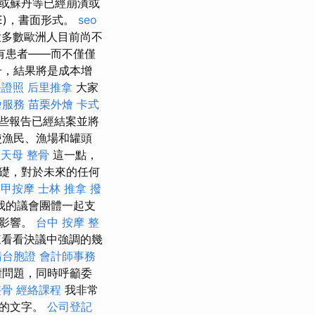
或蘇丹等已經崩潰或
PE)，書面形式。
seo
多數歐洲人目前尚不
有患者——而不僅僅
升，結果將是成本增
長證照
后里推拿
大家
燴服務
苗栗外燴
卡式
些報告已經結案並將
使漁民、漁場和罐頭
天母 整骨
這一點，
礎，對於未來的任何
大甲按摩
士林 推拿
撥
我的議會團體一起支
益影響。
台中 按摩 整
看看決議中強調的幾
請台胞證
會計師事務
權問題，同時呼籲委
整骨
經絡課程
我非常
好的文字。
公司登記