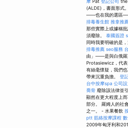
摩
Pat
登記公司
th
(ALDE)，書面
——也在我的選區—
排毒養生館
推拿推
那些實際上或據稱
須廢除。
泰國簽證
同時我要明確的是，
排毒推薦
seo服務
由」——是與白俄羅
Protasiewicz，代
有絲毫懷疑，我們也
帶來沉重負擔。
登
台中按摩spa
公司設
喬骨
廢除該法律並
顯然在更大程度上而
部分。 羅姆人的社
之一。 - 水果餐飲
ptt
筋絡按摩課程
數
2009年匈牙利和