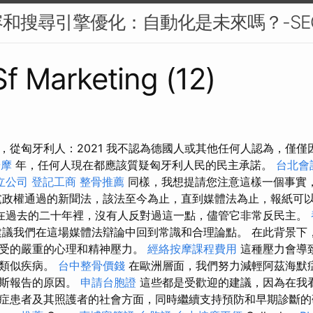
和搜尋引擎優化：自動化是未來嗎？-SE
Sf Marketing (12)
，從匈牙利人：2021 我不認為德國人或其他任何人認為，僅僅
按摩
年，任何人現在都應該質疑匈牙利人民的民主承諾。
台北會
立公司
登記工商
整骨推薦
同樣，我想提請您注意這樣一個事實
產黨政權通過的新聞法，該法至今為止，直到媒體法為止，報紙可
在過去的二十年裡，沒有人反對過這一點，儘管它非常反民主。
議我們在這場媒體法辯論中回到常識和合理論點。 在此背景下
承受的嚴重的心理和精神壓力。
經絡按摩課程費用
這種壓力會導
和類似疾病。
台中整骨價錢
在歐洲層面，我們努力減輕阿茲海默症
亞斯報告的原因。
申請台胞證
這些都是受歡迎的建議，因為在我
症患者及其照護者的社會方面，同時繼續支持預防和早期診斷