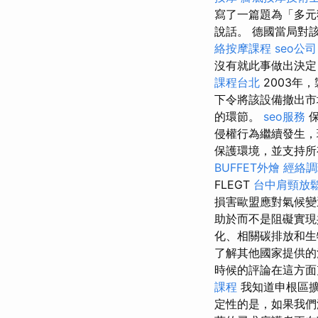
寫了一篇題為「多
說話。 德國當局對
絡按摩課程
seo公司
沒有就此事做出決定
課程台北
2003年
下令將該設備撤出
的環節。
seo服務
保
侵權行為繼續發生
保護環境，並支持所
BUFFET外燴
經絡調
FLEGT
台中肩頸放
損害歐盟應對氣候變
助於而不是阻礙實現
化、相關碳排放和
了解其他國家提供的
時候的評論在這方
課程
我知道申根區
定性的是，如果我們