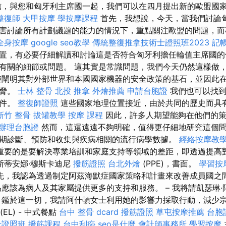
，與您和匈牙利主席國一起，我們可以在四月提出新的歐盟國
整復師
大甲按摩
學按摩課程
首先，我想說，今天，當我們討論
害討論所有計劃議題的能力的情況下，重點關注歐盟的問題，
全身按摩
google seo教學
傳統整復推拿技術士證照班2023
記
置，有必要仔細解讀和討論這是否符合匈牙利擔任輪值主席國的
有關的細節或問題。 這其實是常識問題，我們今天仍然這樣做
闡明其對外部世界和本國國家機器的安全政策的基石，並因此
威脅。
士林 整骨
北投 推拿
外燴推薦
申請台胞證
我們也可以找到
文件。
整復師證照
這些國家地理位置接近，由於共同的歷史而具
新竹 整骨
拔罐教學
按摩 課程
因此，許多人期望能夠在他們的策
辦理台胞證
然而，這還遠遠不夠明確，值得更仔細地研究這個問
期診斷、預防和收集與疾病相關的流行病學數據。
經絡按摩教
重要的是要解決專業培訓和家庭支持等領域的差距，即透過提高
斯蒂安娜·穆斯卡迪尼
撥筋證照
台北外燴
(PPE)，書面。
學習按
先，我認為透過制定阿茲海默症國家策略和計畫來改善成員國之
應該為病人及其家屬提供更多的支持和服務。 – 我將請凱瑟琳
 鑑於這一切，我請阿什頓女士利用她的影響力採取行動，減少
EL) - 中式餐點
台中 整骨 dcard
撥筋證照
草屯按摩推薦
台胞
士證照班
撥筋課程
台中刮痧
seo是什麼
會計師事務所
學習按摩