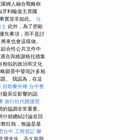
家羅姆人融合戰略框
匈牙利輪值主席國
而事實並非如此。
台
帳士
此外，為了把歐
優先事項，而不是討
，將來也會這樣做。
在綜合性公共文件中
適合與維謝格拉德集
有相似的政治和文化
略願景中發現許多相
題。 我認為，在這
學
自助餐外燴
台中整
對癡呆症影響的認
摩
旅行社代辦護照
間的協調非常重要。
·阿什頓總結討論並回
宗教狂熱，無論是基
證台中
工商登記
腳
主席先生，不久前我