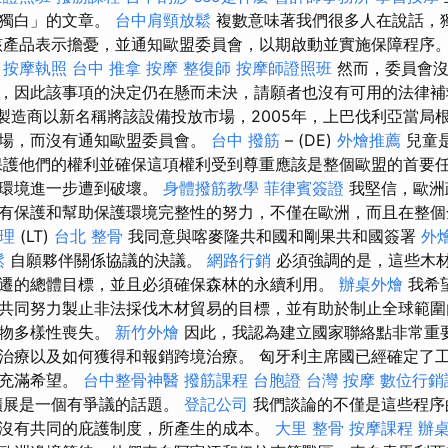
元獨白」的文章。
台中肩頸放鬆
複數意味著我們很多人在說話，
該產品表示擔憂，並通知歐盟委員會，以期啟動並實施保障程序。 
按摩執照
台中 推拿
按摩
整復師
按摩師證照班
然而，委員會沒
，因此該事項的決定仍在懸而未決，請願者也沒有可用的法律
，製造商以新名稱將該設備投放市場，2005年，上巴伐利亞當局
市場，而沒有通知歐盟委員會。
台中 撥筋
– (DE)
外燴推薦
兒童
護他們的權利並確保這項權利受到尊重應該是整個歐盟的首要任
，環境進一步遭到破壞。
身體撥筋教學
菲律賓簽證
我堅信，歐洲
有保護和幫助保護環境完整性的努力，不僅在歐洲，而且在整
理
(LT)
台北 整骨
我同意與喀麥隆共和國和剛果共和國簽署
外
鬆
自願夥伴關係協議的決議。
網路行銷
必須強調的是，這些木
遷的總體目標，並且必須確保森林的永續利用。
辦桌外燴
我希
共同努力製止非法採伐木材貿易的目標，並有助於制止全球範圍
生物多樣性喪失。
新竹外燴
因此，我認為建立國家聯絡點非常重
治療以及如何獲得和報銷跨境治療。 匈牙利主席國已經確定了
面充滿希望。
台中整骨神醫
撥筋課程
台胞證
台灣 按摩
數位行銷
擴展是一個有爭議的話題。
登記公司
我們談論的不僅是這些程序
沒有共同的庇護制度，所產生的成本。
大里 整骨
按摩課程
辦