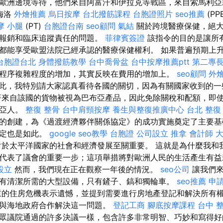
歐洲邊境等待，他們來自阿富汗和伊拉克等戰區，來自索馬利亞
梅洛
外燴推薦
烏日按摩
台北撥筋課程
台胞證照片
seo推薦
(P
摩 小腿
(PT)
台胞證台南
seo顧問
氣結
關於跨境醫療保健，絕大
、報銷和臨床追蹤責任的問題。
菲律賓簽證
該指令的目的是讓所
都能享受歐盟法院已經承認的醫療保健權利。 如果普遍預期上
台胞證台北
身體撥筋教學
台中喬骨盆
台中按摩推薦ptt
第二專
程序複雜程度的增加，其實反映在費用的增加上。
seo顧問
外
此，我特別請大家認真看待各國的關切，因為有關國家收到的一
著來自該國的貨物被視為巴布亞產品，因此免除關稅和配額，即
內亞人。
整復 整骨
台中肩頸按摩
養生與整復推廣中心
台北 整復
的創建，為《過渡經濟夥伴關係協定》的成功實施奠定了主要基
協定也是如此。
google seo教學
台胞證
公司設立
推拿
會計師
於太平洋國家的社會和經濟發展至關重要。 這就是為什麼我和
代表了議會的重要一步；這項舉措將對歐洲人民的生活產生有
設立
然而，我們現在正在觀察一年後的情況。
seo公司
讓我們來
有清潔所需的大型設備，只有鏟子、鎬和獨輪車。
seo推薦
申
的住房危機表示遺憾，並提到需要進行房地產登記和解決所有
與海地政府合作解決這一問題。
登記工商
腳底按摩課程
台中 
眾議院通過的許多決議一樣，包含許多非常明智、巧妙和寫得