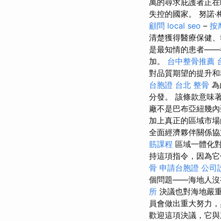
萬的尋求庇護者正在
失控的國家。 努諾·
顧問
local seo
–
按
清楚獲得醫療保健
是最知情的患者——
加。
台中整骨推薦
對品質期望的提升和
台胞證
台北 整骨
為
分發。 該條款意味
廠不是巴布亞紐幾
加上真正的區域市場
全面經濟夥伴關係
筋課程
區域一體化對
持這項指令，因為它
骨
申請台胞證
公司
個問題——海地人沒
所
決議也對海地嚴重
員會做出重大努力，
歡迎這項決議，它與