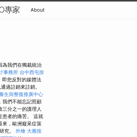
O專家
About
因為我們在獨裁統治
計事務所
台中西屯按
，即您反對的媒體法
以通過註銷來註銷。
養生與整復推廣中心
，我們不能忘記照顧
致三分之一的護理人
患者的痛苦。 這就
看來，歐洲癡呆症策
的研究。
外燴
大雅按