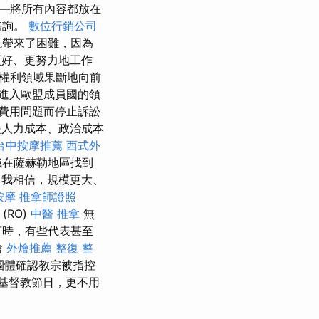
—將所有內容都放在
諮詢。
數位行銷公司
也帶來了困難，因為
更好、更努力地工作
權利領域果斷地向前
進入歐盟成員國的領
費用問題而停止訴訟
人力成本、政治成本
台中按摩推薦
西式外
織在薩赫勒地區找到
我相信，規模更大、
按摩
推拿師證照
(RO)
中醫 推拿
無
言時，有些代表甚至
燴
外燴推薦
整復 整
團體確認教宗被指控
基督教節日，更不用