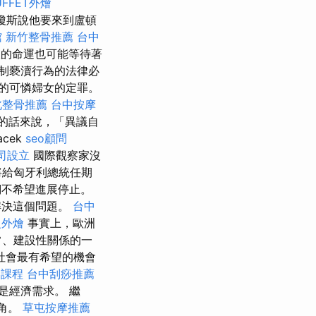
UFFET外燴
里瓊斯說他要來到盧頓
館
新竹整骨推薦
台中
的命運也可能等待著
制褻瀆行為的法律必
的可憐婦女的定罪。
北整骨推薦
台中按摩
的話來說，「異議自
acek
seo顧問
司設立
國際觀察家沒
將給匈牙利總統任期
們不希望進展停止。
解決這個問題。
台中
級外燴
事實上，歐洲
常、建設性關係的一
社會最有希望的機會
壓課程
台中刮痧推薦
是經濟需求。 繼
主角。
草屯按摩推薦