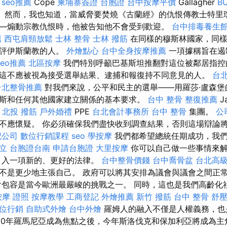
e
seo推薦
Cope
柬埔寨簽證
台胞證
台中按摩平價
Gallagher
B
形式。 然而，我也知道，當威脅要焚燒《古蘭經》的仇恨傳教士特
—煽動宗教仇恨時，他被告知他不會受到歡迎。
台中排毒養生
薦
西屯肩頸放鬆
士林 整骨
士林 撥筋
在同樣的穆斯林國家，同樣
批評伊斯蘭教的人。
外燴點心
台中全身按摩推薦
一項據稱旨在遏
seo推薦
北區按摩
我們特別呼籲巴基斯坦推翻對這位被鄰居指控
這不應被視為接受選舉結果、逮捕和報復持不同意見的人。
台
台北整骨推薦
對我們來說，公平和民主的選舉——用羅莎·盧森堡
斯和任何其他國家建立關係的基本要求。
台中 整骨
整復推薦
J
表
北投 撥筋
戶外婚禮
PPE
台北會計事務所
台中 整骨
集團。
公
不應懷疑。 你必須確保我們盡快收到調查結果，否則這場辯論
記公司
數位行銷課程
seo
學按摩
我們都希望總統任期成功，我
立
台胞證台南
申請台胞證
大里按摩
你可以自己做一些事情來
引入一項新的、更好的法律。
台中整骨價錢
台中喬骨盆
台北高
不是更少地主張自己。 政府可以將其安排為議會與議會之間正
會包容是當今歐洲最嚴峻的挑戰之一。 同時，這也是我們高齡化
按摩 證照
按摩教學
工商登記
外燴推薦
新竹 撥筋
台中 整骨
舒
位行銷
自助式外燴
台中外燴
羅姆人的融入不僅是人權義務，也
2010年羅馬尼亞成為焦點之後，今年斯洛伐克和保加利亞將成為