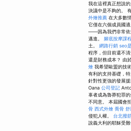
我在這裡真正想說的
決議中是不夠的。 
外燴推薦
在大多數情
它僅在六個成員國
——因為我們非常依
邁進。
腳底按摩課
土。
網路行銷
seo
程序，但目前還不
還是財務成本？ 由
燴
我希望歐盟的技術
有利的支持基礎，特
針對性更強的發展援
Oana
公司登記
Ant
辜者成為魯莽犯罪的
不同意。 本屆國會
骨
西式外燴
喬骨
舒
侵犯人權。
台北撥
說義大利的耶穌受難