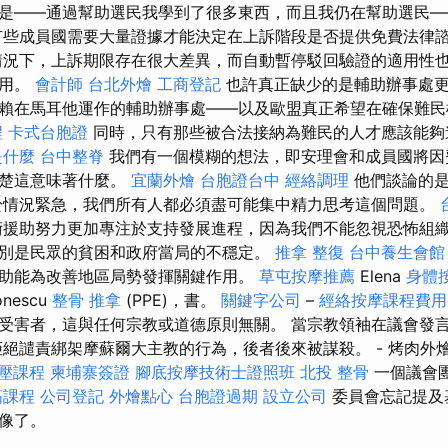
是——通過幫助選民我學到了很多東西，而且我仍在幫助選民—
有些成員國需要大量證據才能決定在上訴階段是否提供免費法律
況下，上訴期限存在很大差異，而自動暫停駁回驗證的適用性
適用。
會計師
台北外燴
工商登記
也許真正缺少的是輔助辦事處
賴在馬耳他運作的輔助辦事處——以及歐盟真正希望在確保難民
程
卡式台胞證
同時，只有那些被合法接納為難民的人才應該能夠
是什麼
台中整脊
我們有一個模糊的想法，即安理會和成員國將因
清楚這意味著什麼。
宜蘭外燴
台胞證台中
經絡調理
他們談論的是
於情況緊急，我們所有人都必須盡可能集中精力思考這個問題。
援助努力更加專注於支持發展進程，因為我們不能忽視恐怖組
別是民眾的貧困和政府當局的不穩定。
推拿 整復
台中養生會館
助能為改善地區局勢發揮關鍵作用。
草屯按摩推薦
Elena
身體
onescu
整骨 推拿
(PPE)，書。
關鍵字公司
–
經絡按摩課程費用
受害者，這與任何宗教或道德原則無關。 當宗教領袖在議會發
拒絕譴責綁架摩蘇爾大主教的行為，後者後來被謀殺。 - 烤肉外
壓課程
柬埔寨簽證
腳底按摩技術士證照班
北投 整骨
一個議會
筋課程
公司登記
外燴點心
台胞證過期
設立公司
委員會忘記提及
像了。