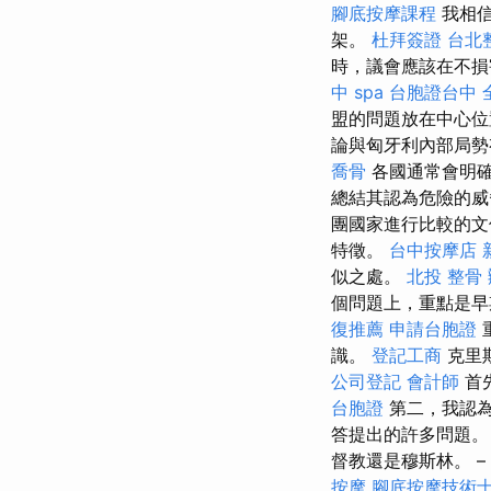
腳底按摩課程
我相信
架。
杜拜簽證
台北
時，議會應該在不損
中 spa
台胞證台中
盟的問題放在中心位
論與匈牙利內部局勢
喬骨
各國通常會明確
總結其認為危險的
團國家進行比較的
特徵。
台中按摩店
似之處。
北投 整骨
個問題上，重點是早
復推薦
申請台胞證
識。
登記工商
克里
公司登記
會計師
首
台胞證
第二，我認為
答提出的許多問題。
督教還是穆斯林。 – (
按摩
腳底按摩技術