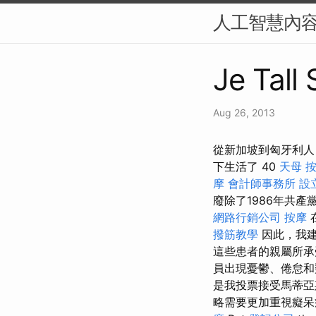
人工智慧內容
Je Tall 
Aug 26, 2013
從新加坡到匈牙利人
下生活了 40
天母 
摩
會計師事務所
設
廢除了1986年共
網路行銷公司
按摩
撥筋教學
因此，我建
這些患者的親屬所
員出現憂鬱、倦怠
是我投票接受馬蒂
略需要更加重視癡呆