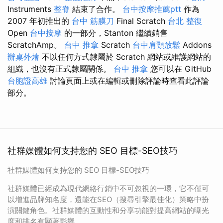
Instruments
整脊
結束了合作。
台中按摩推薦ptt
作為
2007 年初推出的
台中 筋膜刀
Final Scratch
台北 整復
Open
台中按摩
的一部分，Stanton 繼續銷售
ScratchAmp。
台中 推拿
Scratch
台中肩頸放鬆
Addons
辦桌外燴
不以任何方式隸屬於 Scratch 網站或維護網站的
組織，也沒有正式隸屬關係。
台中 推拿
您可以在 GitHub
台胞證高雄
討論頁面上或在編輯或刪除評論時查看此評論
部分。
社群媒體如何支持您的 SEO 目標-SEO技巧
社群媒體如何支持您的 SEO 目標-SEO技巧
社群媒體已經成為現代網絡行銷中不可忽視的一環，它不僅可
以增進品牌知名度，還能在SEO（搜尋引擎最佳化）策略中扮
演關鍵角色。社群媒體的互動性和分享功能對提高網站的曝光
度和排名有顯著影響。