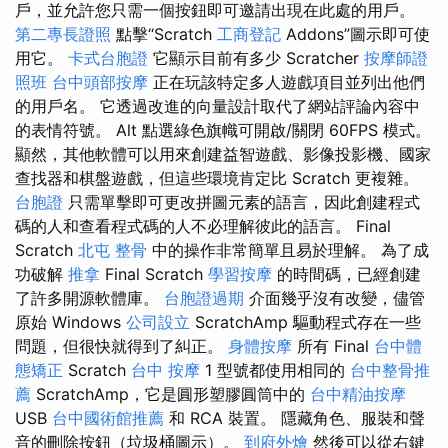
戶，並允許您只需一個按鈕即可邀請出現在此處的用戶。
第二專長證照
點擊“Scratch
工商登記
Addons”圖示即可使
用它。
卡式台胞證
它顯示目前有多少 Scratcher
按摩師證
照班
台中頭部按摩
正在玩該特定多人遊戲項目並列出他們
的用戶名。 它透過改進的向量設計取代了網站評論內容中
的表情符號。 Alt 點選綠色旗幟可開啟/關閉 60FPS 模式。
顯然，其他軟體可以用來創建益智遊戲、影像投影機、國家
查找器和棋盤遊戲，但這些環境肯定比 Scratch 更複雜。
台胞證
只需單擊即可更改拼圖元素的語言，因此創建程式
碼的人和查看程式碼的人不必理解彼此的語言。 Final
Scratch
北屯 整骨
中的操作非常簡單且易於理解。 為了成
功破解
推拿
Final Scratch
學習按摩
的時間碼，已經創建
了許多開源軟體庫。
台胞證過期
介面幾乎沒有改變，儘管
原始 Windows
公司設立
ScratchAmp 驅動程式存在一些
問題，但很快就得到了糾正。
身體按摩
所有 Final
台中體
態矯正
Scratch
台中 按摩
1 型號都使用相同的
台中整骨推
薦
ScratchAmp，它是圓形塑膠圓筒中的
台中精油按摩
USB
台中國術館推薦
和 RCA 裝置。 隱藏角色、服裝和聲
音的刪除按鈕（垃圾桶圖示）。
到府外燴
然後可以從右鍵