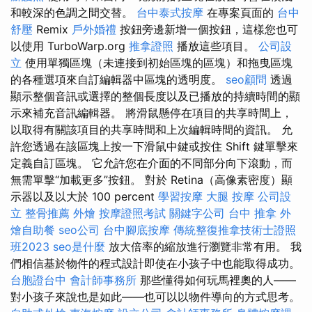
和較深的色調之間交替。
台中泰式按摩
在專案頁面的
台中
舒壓
Remix
戶外婚禮
按鈕旁邊新增一個按鈕，這樣您也可
以使用 TurboWarp.org
推拿證照
播放這些項目。
公司設
立
使用單獨區塊（未連接到初始區塊的區塊）和拖曳區塊
的各種選項來自訂編輯器中區塊的透明度。
seo顧問
透過
顯示整個音訊或選擇的整個長度以及已播放的持續時間的顯
示來補充音訊編輯器。 將滑鼠懸停在項目的共享時間上，
以取得有關該項目的共享時間和上次編輯時間的資訊。 允
許您透過在該區塊上按一下滑鼠中鍵或按住 Shift 鍵單擊來
定義自訂區塊。 它允許您在介面的不同部分向下滾動，而
無需單擊“加載更多”按鈕。 對於 Retina（高像素密度）顯
示器以及以大於 100 percent
學習按摩
大腿 按摩
公司設
立
整骨推薦
外燴
按摩證照考試
關鍵字公司
台中 推拿
外
燴自助餐
seo公司
台中腳底按摩
傳統整復推拿技術士證照
班2023
seo是什麼
放大倍率的縮放進行瀏覽非常有用。 我
們相信基於物件的程式設計即使在小孩子中也能取得成功。
台胞證台中
會計師事務所
那些懂得如何玩馬裡奧的人——
對小孩子來說也是如此——也可以以物件導向的方式思考。