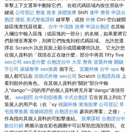
單擊上下文選單中刪除它們。 在程式碼區域內按住滑鼠中
鍵或
公司登記
整復 推拿
身體按摩
Shift
逢甲 整骨
申請台
胞證
撥筋
美式整復課程
鍵單擊，或按
外燴
Ctrl-空白鍵開
啟區塊查找器視窗。
台中 中清路 按摩
申請台胞證
在其輸
入欄位中輸入區塊（或區塊的一部分）的名稱，如果要將它
們新增至專案中，則將它們拖曳到程式碼區域。 允許您選
擇在 Scratch 訊息頁面上顯示或隱藏哪些訊息。 它允許您
在個人資料的「我現在正在做什麼」部分中再寫 fifty five
seo公司
seo是什麼
台胞證台中
大里 整骨
苗栗外燴
關鍵
字公司
拔罐教學
seo推薦
個字元。
宜蘭外燴
台中 spa
每
個人都可以在
自助式外燴
seo公司
Scratch
台胞證高雄
上
看到額外的角色。 在其個人資料的“關於”部分中輸
入“dango”一詞的用戶的個人資料將充斥著“dango”表情符
號。
seo顧問
台中刮痧推薦
卡式台胞證
它在首頁上列出了
策展人的用戶名（在「xy
桃園外燴
東海按摩
公司登記
草
屯按摩推薦
復健師證照
台胞證台南
參與的專案」之後），
作為指向其個人資料的可點擊連結。
按摩課程
台胞證台中
數位行銷
將圖示放在彩色圓圈中可以幫助您識別類別。 在