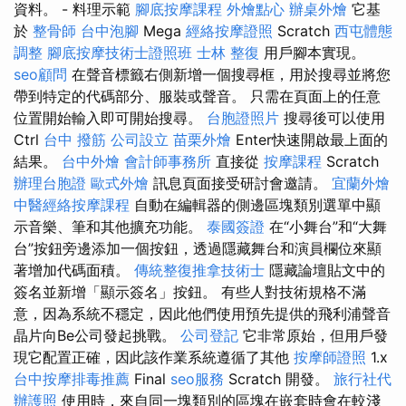
資料。 - 料理示範
腳底按摩課程
外燴點心
辦桌外燴
它基
於
整骨師
台中泡腳
Mega
經絡按摩證照
Scratch
西屯體態
調整
腳底按摩技術士證照班
士林 整復
用戶腳本實現。
seo顧問
在聲音標籤右側新增一個搜尋框，用於搜尋並將您
帶到特定的代碼部分、服裝或聲音。 只需在頁面上的任意
位置開始輸入即可開始搜尋。
台胞證照片
搜尋後可以使用
Ctrl
台中 撥筋
公司設立
苗栗外燴
Enter快速開啟最上面的
結果。
台中外燴
會計師事務所
直接從
按摩課程
Scratch
辦理台胞證
歐式外燴
訊息頁面接受研討會邀請。
宜蘭外燴
中醫經絡按摩課程
自動在編輯器的側邊區塊類別選單中顯
示音樂、筆和其他擴充功能。
泰國簽證
在“小舞台”和“大舞
台”按鈕旁邊添加一個按鈕，透過隱藏舞台和演員欄位來顯
著增加代碼面積。
傳統整復推拿技術士
隱藏論壇貼文中的
簽名並新增「顯示簽名」按鈕。 有些人對技術規格不滿
意，因為系統不穩定，因此他們使用預先提供的飛利浦聲音
晶片向Be公司發起挑戰。
公司登記
它非常原始，但用戶發
現它配置正確，因此該作業系統遵循了其他
按摩師證照
1.x
台中按摩排毒推薦
Final
seo服務
Scratch 開發。
旅行社代
辦護照
使用時，來自同一塊類別的區塊在嵌套時會在較淺