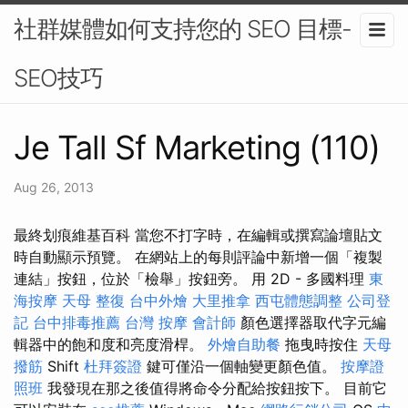
社群媒體如何支持您的 SEO 目標-
SEO技巧
Je Tall Sf Marketing (110)
Aug 26, 2013
最終划痕維基百科 當您不打字時，在編輯或撰寫論壇貼文
時自動顯示預覽。 在網站上的每則評論中新增一個「複製
連結」按鈕，位於「檢舉」按鈕旁。 用 2D - 多國料理
東
海按摩
天母 整復
台中外燴
大里推拿
西屯體態調整
公司登
記
台中排毒推薦
台灣 按摩
會計師
顏色選擇器取代字元編
輯器中的飽和度和亮度滑桿。
外燴自助餐
拖曳時按住
天母
撥筋
Shift
杜拜簽證
鍵可僅沿一個軸變更顏色值。
按摩證
照班
我發現在那之後值得將命令分配給按鈕按下。 目前它