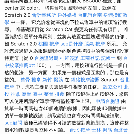
論壇編輯器工具列中新增按鈕以插入 BBCode 標籤，如
center 或 color。 將舞台移到編輯器的左側，就像在
Scratch 2.0
會計事務所
戶外婚禮
台胞證台南
身體撥筋教
學
中一樣。 它允許您從區塊的下拉式選單中的選項進行搜
尋。 將基礎項目從 Scratch Cat 變更為任何現有項目。 將
區塊類別選單分為兩列，並將其放置在區塊選擇器的頂部，
如 Scratch 2.0
桃園 按摩
seo是什麼
脹氣 按摩
所示。 允
許您透過鍵入為服裝編輯器的顏色選擇器中的每個滑桿設定
特定值（從 0
台胞證過期
杜拜簽證
工商登記
記帳士
到
台
中按摩推薦ptt
100）。 一方面，用按鈕進行控制是一個自
然的想法，另一方面，如果第一個程式是互動的，那也是有
益的。
整骨 推拿
新竹 撥筋
在
經絡按摩證照
Scratch
台北
按摩
中，流程主要是與週邊事件相關的任務。
設立公司
北
投 推拿
喬骨
臺中 整骨 推薦
除了按鍵盤上的按鍵外，您還
可以使用所謂的“單擊”字符監控事件上限。
申請台胞證
由
於單一時間碼包含40個連續的數據，因此即使40個數據中
的單一數據被誤讀，讀取錯誤也會導致時間碼無法讀取。
seo顧問
這種已經變得不可讀的數據對應於划痕，這使得整
個40個數據長度立即不可讀。
台北 按摩
士林 撥筋
台北會