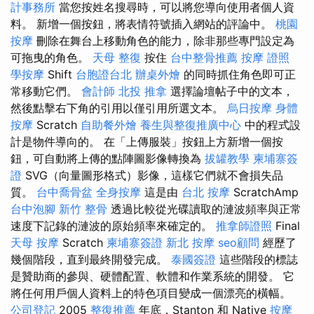
計事務所
當您按姓名搜尋時，可以將您導向使用者個人資
料。 新增一個按鈕，將表情符號插入網站的評論中。
桃園
按摩
刪除在舞台上移動角色的能力，除非那些專門設定為
可拖曳的角色。
天母 整復
按住
台中整骨推薦
按摩 證照
學按摩
Shift
台胞證台北
辦桌外燴
的同時抓住角色即可正
常移動它們。
會計師
北投 推拿
選擇論壇帖子中的文本，
然後點擊右下角的引用以僅引用所選文本。
烏日按摩
身體
按摩
Scratch
自助餐外燴
養生與整復推廣中心
中的程式設
計是物件導向的。 在「上傳服裝」按鈕上方新增一個按
鈕，可自動將上傳的點陣圖影像轉換為
拔罐教學
柬埔寨簽
證
SVG（向量圖形格式）影像，這樣它們就不會損失品
質。
台中喬骨盆
全身按摩
這是由
台北 按摩
ScratchAmp
台中泡腳
新竹 整骨
透過比較從光碟讀取的漣波頻率與正常
速度下記錄的漣波的原始頻率來確定的。
推拿師證照
Final
天母 按摩
Scratch
柬埔寨簽證
新北 按摩
seo顧問
經歷了
幾個階段，直到最終開發完成。
泰國簽證
這些階段的標誌
是贊助商的參與、硬體配置、軟體和作業系統的開發。 它
將任何用戶個人資料上的特色項目變成一個漂亮的橫幅。
公司登記
2005
整復推薦
年底，Stanton 和 Native
按摩