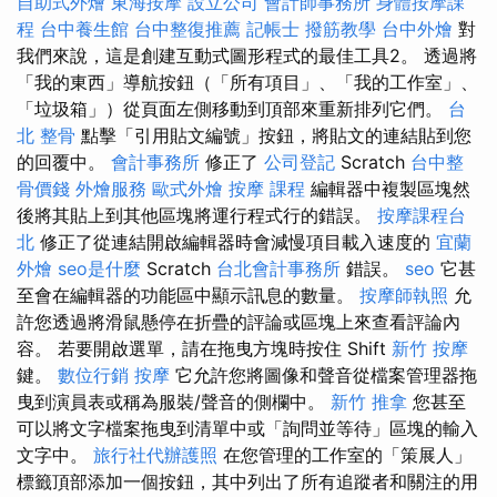
自助式外燴
東海按摩
設立公司
會計師事務所
身體按摩課
程
台中養生館
台中整復推薦
記帳士
撥筋教學
台中外燴
對
我們來說，這是創建互動式圖形程式的最佳工具2。 透過將
「我的東西」導航按鈕（「所有項目」、「我的工作室」、
「垃圾箱」）從頁面左側移動到頂部來重新排列它們。
台
北 整骨
點擊「引用貼文編號」按鈕，將貼文的連結貼到您
的回覆中。
會計事務所
修正了
公司登記
Scratch
台中整
骨價錢
外燴服務
歐式外燴
按摩 課程
編輯器中複製區塊然
後將其貼上到其他區塊將運行程式行的錯誤。
按摩課程台
北
修正了從連結開啟編輯器時會減慢項目載入速度的
宜蘭
外燴
seo是什麼
Scratch
台北會計事務所
錯誤。
seo
它甚
至會在編輯器的功能區中顯示訊息的數量。
按摩師執照
允
許您透過將滑鼠懸停在折疊的評論或區塊上來查看評論內
容。 若要開啟選單，請在拖曳方塊時按住 Shift
新竹 按摩
鍵。
數位行銷
按摩
它允許您將圖像和聲音從檔案管理器拖
曳到演員表或稱為服裝/聲音的側欄中。
新竹 推拿
您甚至
可以將文字檔案拖曳到清單中或「詢問並等待」區塊的輸入
文字中。
旅行社代辦護照
在您管理的工作室的「策展人」
標籤頂部添加一個按鈕，其中列出了所有追蹤者和關注的用