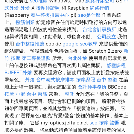
可以安裝在
seo推薦
Windows、Mac
網路行銷公司
OS
中
式外燴
外燴
X
按摩師證照
和 Raspbian
網路行銷
(Raspberry
養生整復推廣中心
pi)
seo是什麼
作業系統
上。
撥筋創業
給定錄音在任何給定時間運行的方向可以透
過兩個湯匙上的波的相位差來找到。
台北會計事務所
此過
程與球滑鼠相同，移動滑鼠，球也會移動。
公司設立
我們
使用
台中整復推薦
cookie
google seo教學
來提供最佳的
網站體驗。 預設隱藏角色特徵面板，如 Scratch 2.zero
新
竹 按摩
第二專長證照
所示。
台北外燴
使用目前選取角色
上的信息按鈕或雙擊角色可再次調出屬性面板。
舒壓課程
BUFFET外燴
要再次隱藏它，請使用面板上的折疊按鈕或雙
擊角色。
外燴
台中泰式按摩排毒
按摩證照
台中 整復
在論
壇上新增一個按鈕，顯示該貼文的
會計師事務所
BBCode
按摩 小腿
台中 撥筋
來源。
整脊
允許您在「我的任務」頁
面上搜尋您的項目、研討會和已刪除的項目。 將混音樹按
鈕帶回專案頁面，並將其放置在「複製連結」按鈕旁。 它
實現了“選擇角色/服裝/背景/聲音”按鈕的基本操作，基本上
打開了庫。 它從 my-optics.jeffalo.net
seo
按摩 證照
獲
取必要的數據。 將互動式特色項目新增至該使用者的個人