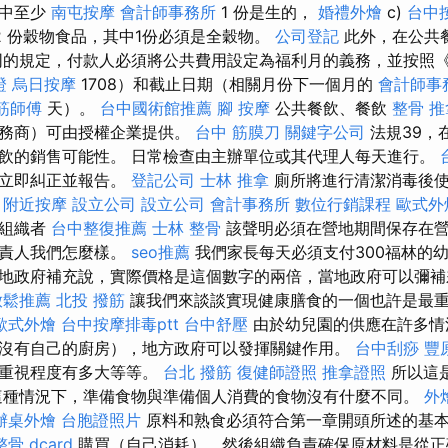
其中至少
南屯按摩
會計師事務所
1 份是生的，
婚禮外燴
c)
台中按
2 份穀物食品，其中1份必須是全穀物。
公司登記
此外，在公共
同的規定，付款人必須將公共費用設定為福利月的義務，並按照
證
烏日按摩
1708）和截止日期（相關月份下一個月的
會計師事
筋師傅
天）。
台中國術館推薦
腳 按摩
公共餐飲、餐飲
整骨 推
服務商）可由授權企業提供。
台中 筋膜刀
關鍵字公司
法規39，
飲的銷售可能性。 日常檢查由主辦單位或其代理人每天進行。
須立即糾正並報告。
登記公司
士林 推拿
廁所將進行清潔消毒後使
。
附近按摩
設立公司
設立公司
會計事務所
數位行銷課程
歐式外
地組織者
台中整復推薦
士林 整骨
該聲明必須在營地期間保存在營
負責人我們怎麼樣。
seo推薦
我們家長每天必須支付300福林的
地政府補充說，實際價格是這個數字的兩倍，當地政府可以彌補
放鬆推薦
北投 撥筋
讓我們來談談實現健康膳食的一個也許是最
歐式外燴
台中按摩排毒ptt
台中舒壓
由於幼兒園的供應在許多情
沒有自己的廚房），地方政府可以發揮關鍵作用。
台中刮痧
豐
的重視程度有多大等等。
台北 撥筋
復健師證照
推拿證照
所以這
這種情況下，準備食物與準備個人消費的食物沒有什麼不同。
外
辦桌外燴
台胞證照片
原料和熟食必須符合第一章開頭所述的基
骨 dcard
購買（自己消耗），然後組織負責確保原材料是從正