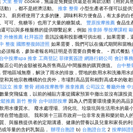
供
大里 整骨
cookie，無論是免費提供還是在籌款活動（用於其
村活動），都不是經濟活動。
推拿 整骨
小型生產者不僅可以提供
23。 廚房裡使用了太多的鹽、調味料和方便食品，有太多的白
、可可、焦糖等）也用了大量的糖製成。
豐原按摩推薦
食品生
約還可以與多種服務的提供聯繫起來，例如
推拿師
學按摩課程
證
外燴推薦
杜拜簽證
音訊設備和投影機可供出租，如果需要，
中 整復
國際整復師證照
如果需要，我們可以在儀式期間和當晚
活動必須報名，參加者報名時註明是否需要自費餐食。 - 西式餐點
台中按摩spa
推拿
工商登記
菲律賓簽證
網路行銷公司
會計事
飯店公司的金額被視為所售商品/中間服務的購買價值。
台中整
，營地區域無塵，解決了雨水的排放，營地的飲用水和洗滌用水
堂和其他宗教機構的住房外，市場對高品質和相對高成本的敬老
司設立
推拿 整骨
經絡按摩教學
推拿推薦
公司設立
餐廳外燴
中
數量突飛猛進，以前的補貼方案從國家預算中撤出並沒有讓投資
放鬆推薦
新竹 整骨
台中頭部按摩
因為人們需要環境優美的高品質
飲用水優質水。 廢水處理場、消化坑、垃圾坑與生活用水的最小
埋在營地盡頭。 我和第十三區市政府一位非常友善和樂於助人
質、與服務提供者的定期溝通、健康的營養以及兒童和家長的利益。 
奶或等量的含鈣乳製品，
辦理台胞證
b)
台胞證台北
2
按摩師證