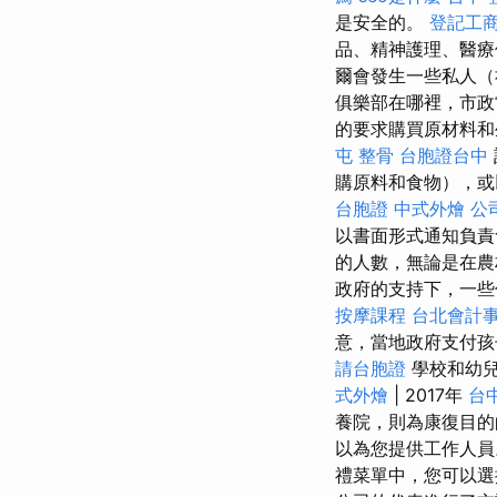
是安全的。
登記工
品、精神護理、醫療保
爾會發生一些私人（
俱樂部在哪裡，市政
的要求購買原材料和生
屯 整骨
台胞證台中
購原料和食物），或
台胞證
中式外燴
公
以書面形式通知負責
的人數，無論是在農
政府的支持下，一些
按摩課程
台北會計
意，當地政府支付孩
請台胞證
學校和幼兒
式外燴
| 2017年
台
養院，則為康復目
以為您提供工作人
禮菜單中，您可以選