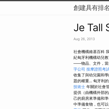
創建具有排名
Je Tall
Aug 26, 2013
社會機構維基百科 
紀匈牙利機構幼兒
——物品、文件，當
字公司
按摩證照考
收集了與幼兒園和學
題的權重... 匈牙
技術士
年關於社會
提供（由機構外部
己的廚房來準備和
中準備食物，也可以