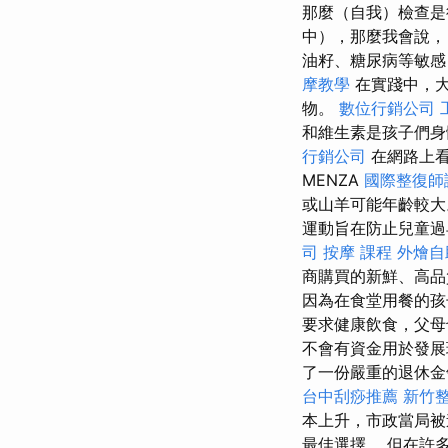
那麼（自我）檢查
中），那麼我會說，
油籽、糖尿病等敏感
摩教學
在實踐中，大
物。
數位行銷公司
和維生素是孩子們身
行銷公司
在網路上看
MENZA
國際整復師
或山羊可能年齡較
運動旨在防止兒童過
司
按摩 課程
外燴自
商購買的新鮮、高
因為在食堂用餐的孩
要求健康飲食，父母
不會有資金用於發展
了一份嚴重的退休
台中刮痧推薦
新竹
本上升，市政當局被
最佳選擇。 但在許