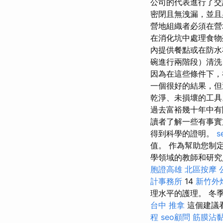
公司的代表進行了交
密閉且無洩漏，並且
營地組織者必須在營
在消化坑中處理食
內提供餐點或在防水
碗進行兩階段）清
因為在這些條件下，
一個很好的結果，但
乾淨、未損壞的工具
過去富裕幾十年中有
讀者了解一些有事實
得到科學的證明。
s
值。 作為幫助您制
學領域的教師和研究
胞證高雄
北區按摩
計事務所
14
新竹外
理水平的護理。 冬
台中 推拿
這個建議
程
seo顧問
筋膜沾