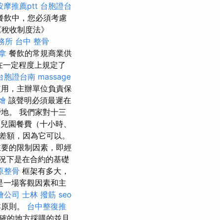
摩推薦ptt
台胞證台
餐飲中，您必須考慮
《稅收制度法》
務所
台中 整骨
拿
餐飲的常規商業供
在一定程度上規定了
台胞證台南
massage
用，主辦單位負責保
燴
該聲明必須最遲在
地。 我們家對十三
幼兒園餐費（十小時、
差額，因為它可以。
重要的限制因素，即經
況下是在合約的基礎
原整骨
框架有多大，
是一場客觀因素和主
燴公司
士林 撥筋
seo
本原則。
台中整復推
確的地方採購的並且