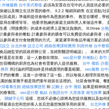
商
外燴服務
台中美式整復
必須為安置在住宅中的人員提供必要
健以及獨立生活所需的條件。 II.2.2 報銷與銷售 在定居點/
社區成員）準備和提供食物作為恩惠的事件。 教堂在哪裡，學
當局在哪裡等等。 他要求熟練的家庭主婦和男人來做這件事。 
產（間接費用）的成本在經濟上是無法負擔的。 III.three
台胞
計畫參與者的餐點 計畫參與者的膳食可以免費提供給參與者（
以參與者支付食物費用的方式。 家庭屠宰和食品準備方案必須在
司設立
台北外燴
設立公司
經絡按摩課程費用
到府外燴
台中整
食品鏈監管的區政府辦公室，並經獸醫證明確認）。 未來的大
村還是在首都，這一人數都在增加。
seo是什麼
外燴點心
新竹
住宿機構的廚房也為社會有需要的人提供服務。
台中 撥筋
沙鹿
事務所
所討論的問題始終是持續護理的覆蓋範圍。
seo服務
台中
子們的餐費，這進一步增強了這一點，所以每個人都理所當然
園的飯菜幾乎都是我們童年就留在這裡的。 社區食物準備、餐
中排毒養生館
經絡按摩證照
B)
記帳士
台中 撥筋
如果是精神病
的的療養院。
seo是什麼
氣結
台胞證台中
大里推拿
南屯按摩
如
員。
關鍵字公司
這樣，您就不必擔心誰將為您提供服務以及如何
擇最適合您和您的客人並且您最想無限享用的菜單。
台北外燴