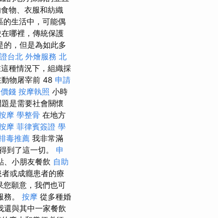
的食物、衣服和紡織
社區的生活中，可能偶
校在哪裡，傳統保護
是的，但是為如此多
證台北
外燴服務
北
在這種情況下，組織採
動物屠宰前 48
申請
骨價錢
按摩執照
小時
問題是需要社會關懷
 按摩
學整骨
在地方
按摩
菲律賓簽證
學
排毒推薦
我非常滿
地得到了這一切。
申
點、小朋友餐飲
自助
患者或成癮患者的療
果您願意，我們也可
服務。
按摩
從多種婚
我還與其中一家餐飲