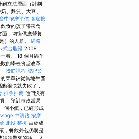
升到立法層面（計劃
牛奶、麩質、大豆、
台中按摩平價
腳底按
殊飲食的孩子帶來食
方面，均衡供應營養
將是）的人群。
網路
卡式台胞證
2009，
看。 18 個月綿羊
r）失敗的學校食堂改革
性。
撥筋課程
登記公
量的菜單被從當地生產
活動很快就失敗了，
骨
推拿推薦
他們沒有
慣。 預計市政當局
一個小鎮，已經形成
ssage
中清路 按摩
燴
北投 整復
由於成
政策，餐飲外包仍將是
或媽媽帶來的話。 人