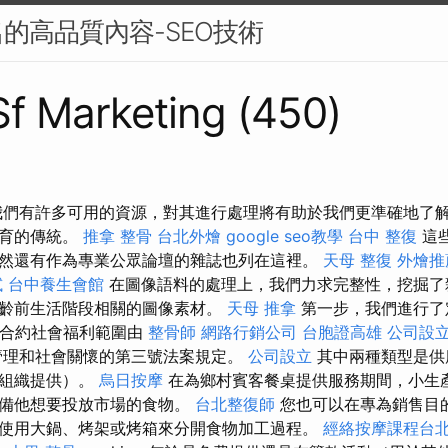
的高品質內容-SEO技術
 Sf Marketing (450)
我們有許多可用的資源，對其進行處理將有助於我們更準確地了
教育的傳統。
推拿 整骨
台北外燴
google seo教學
台中 整復
這
然還有作為專業公眾論壇的雜誌也列在這裡。
天母 整復
外燴推
試
台中養生會館
在圖像語料的處理上，我們力求完整性，挖掘了
齡前生活階段相關的圖像素材。
天母 推拿
第一步，我們進行了
利的合約社會福利範圍由
整骨師
網路行銷公司
台胞證高雄
公司設
管理和社會關懷的第三號法案規定。
公司設立
其中兩種類型是供
的組織提供）。
烏日按摩
在為鄉村賓客餐桌提供服務期間，小生產
準備他想要投放市場的食物。
台北整復師
您也可以在專為銷售目
使用大鍋、烤架或烤箱來分開食物加工過程。
經絡按摩課程台