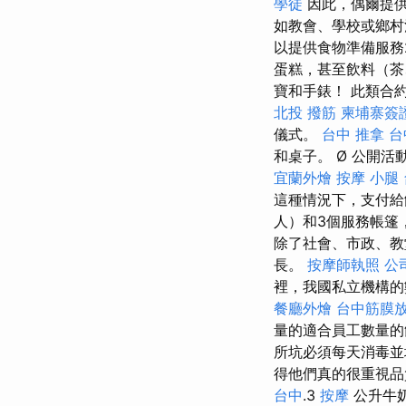
學徒
因此，偶爾提
如教會、學校或鄉
以提供食物準備服務
蛋糕，甚至飲料（茶
寶和手錶！ 此類合
北投 撥筋
柬埔寨簽
儀式。
台中 推拿
台
和桌子。 Ø 公開
宜蘭外燴
按摩 小腿
這種情況下，支付給
人）和3個服務帳篷
除了社會、市政、教
長。
按摩師執照
公
裡，我國私立機構的
餐廳外燴
台中筋膜
量的適合員工數量的
所坑必須每天消毒並
得他們真的很重視品
台中
.3
按摩
公升牛