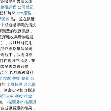
積的廢水和糞便必須
式整復課程
公司登記
地點和時間
seo服務
-
摩證照
點，並在帳篷
中或透過單獨的清洗
何類型的稅務義務，
選擇地收集廢物也是
封），並且只能使用
儘管它顯然無法呈現
論過程中，我將引導
何在實踐中出現，並
結果呈現為實踐價
肯定可以指導教育科
灣 按摩
整復 整骨
台
可能
全身按摩
台北會
、健康狀況和自我護
胞證台中
整復 推拿
頭。
指壓課程
指壓課
會造成更嚴重的後果，