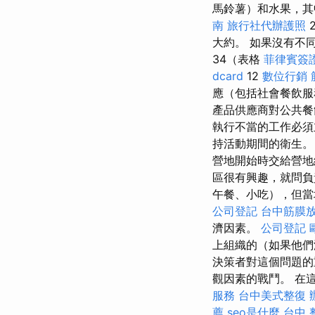
馬鈴薯）和水果，
南
旅行社代辦護照
大約。 如果沒有不
34（表格
菲律賓簽
dcard
12
數位行銷
應（包括社會餐飲
產品供應商對公共餐
執行不當的工作必
持活動期間的衛生
營地開始時交給營
區很有興趣，就問
午餐、小吃），但當
公司登記
台中筋膜
濟因素。
公司登記
上組織的（如果他們
決策者對這個問題
觀因素的戰鬥。 在
服務
台中美式整復
薦
seo是什麼
台中 整