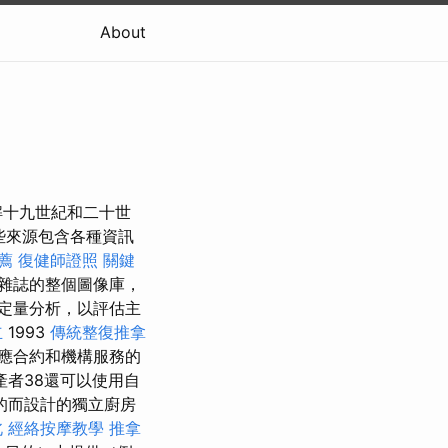
About
解十九世紀和二十世
些來源包含各種資訊
薦
復健師證照
關鍵
雜誌的整個圖像庫，
定量分析，以評估主
立
1993
傳統整復推拿
應合約和機構服務的
者38還可以使用自
的而設計的獨立廚房
北
經絡按摩教學
推拿