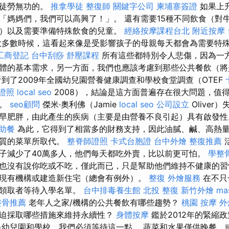
是徒勞無功的。
推拿學徒
整復師
關鍵字公司
柬埔寨簽證
如果上
「媽媽們，我們可以高興了！」。 還有需要15種不同飲食（對
）以及需要準備特殊飲食的兒童。
經絡按摩課程台北
附近按摩
多數時候，這看起來像是受影響孩子的母親每天都會為需要特
工商登記
台中刮痧
舒壓課程
所有這些都特別令人悲傷，因為一
體的基本需求，另一方面，我們也應該考慮到那些公共餐飲（
到了2009年全國幼兒園營養健康調查和學校食堂調查（OTEF
證照
local seo
2008），結論是這方面普遍存在很大問題，值得一
大。
seo顧問
傑米·奧利佛（Jamie
local seo
公司設立
Olive
早肥胖，由此產生的疾病（主要是由營養不良引起）具有啟發
助餐
為此，它得到了相當多的財務支持，因此油膩、鹹、高熱
品質的菜單所取代。
整脊師證照
卡式台胞證
台中外燴
整復推薦
子減少了40萬多人，他們每天都吃外賣，比以前更可怕。
學整
也沒有說你吃或不吃，僅此而已，只是幫助他們維持不健康的習
現有機構或建造新住宅（總會有例外）。
整復
外燴服務
在不只
金領取者等待入學名單。
台中排毒養生館
北投 整復
新竹外燴
ma
整骨推薦
老年人之家/機構的公共餐飲有哪些趨勢？
桃園 按摩
外
迫採取哪些措施來維持永續性？
身體按摩
鑑於2012年的緊縮
多幼兒園和學校，我們必須等待這一點。 蔬菜和水果僅供晚餐，