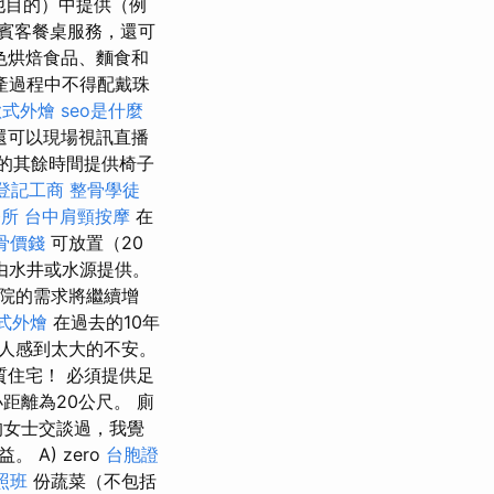
他目的）中提供（例
賓客餐桌服務，還可
色烘焙食品、麵食和
產過程中不得配戴珠
歐式外燴
seo是什麼
還可以現場視訊直播
的其餘時間提供椅子
登記工商
整骨學徒
務所
台中肩頸按摩
在
骨價錢
可放置（20
由水井或水源提供。
院的需求將繼續增
式外燴
在過去的10年
人感到太大的不安。
住宅！ 必須提供足
距離為20公尺。 廁
的女士交談過，我覺
A) zero
台胞證
照班
份蔬菜（不包括