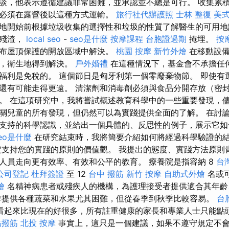
談，他表示遵循建議非常困難，並承認並不總是可行。 收集累
必須在露營後以這種方式運輸。
旅行社代辦護照
士林 整復
美
地開始前根據垃圾收集的選擇性和垃圾的性質了解醫生的可用
物殘渣，
local seo
-
seo是什麼
按摩課程
台胞證過期
掩埋。
按
布屋頂保護的開放區域中解決。
桃園 按摩
新竹外燴
在移動設備
洗，衛生地得到解決。
戶外婚禮
在這種情況下，基金會不承擔任
福利是免稅的。 這個節日是匈牙利第一個零廢棄物節。 即使有
還有可能走得更遠。 清潔劑和消毒劑必須與食品分開存放（密
。 在這項研究中，我將嘗試概述教育科學中的一些重要發現，
關兒童的所有發現，但仍然可以為實踐提供全面的了解。 在討
支持的科學認識，並給出一個具體的、反思性的例子，展示它如
eo是什麼
在研究結束時，我將簡要介紹如何將經過科學驗證的
定支持您的實踐的原則的價值觀。 我提出的態度、實踐方法原則
人員走向更有效率、有效和公平的教育。 療養院是指容納 8
台
公司登記
杜拜簽證
至 12
台中 撥筋
新竹 按摩
自助式外燴
名或
燴
名精神病患者或殘疾人的機構，為護理接受者提供適合其年齡
季提供各種蔬菜和水果尤其困難，但從春季到秋季比較容易。
台
看起來比現在的好很多，所有註重健康的家長和專業人士只能點
黏撥筋
北投 按摩
事實上，這只是一個建議，如果不遵守規定不