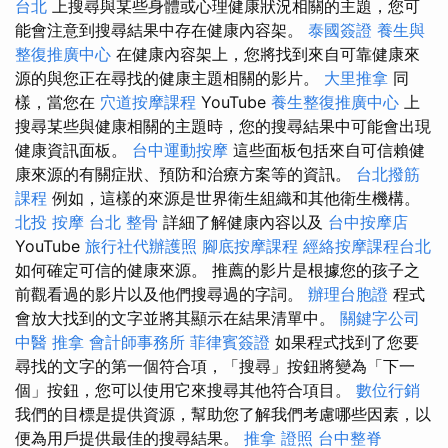
台北
上搜尋與某些身體或心理健康狀況相關的主題，您可
能會注意到搜尋結果中存在健康內容架。
泰國簽證
養生與
整復推廣中心
在健康內容架上，您將找到來自可靠健康來
源的與您​​正在尋找的健康主題相關的影片。
大里推拿
同
樣，當您在
穴道按摩課程
YouTube
養生整復推廣中心
上
搜尋某些與健康相關的主題時，您的搜尋結果中可能會出現
健康資訊面板。
台中運動按摩
這些面板包括來自可信賴健
康來源的有關症狀、預防和治療方案等的資訊。
台北撥筋
課程
例如，這樣的來源是世界衛生組織和其他衛生機構。
北投 按摩
台北 整骨
詳細了解健康內容以及
台中按摩店
YouTube
旅行社代辦護照
腳底按摩課程
經絡按摩課程台北
如何確定可信的健康來源。 推薦的影片是根據您的孩子之
前觀看過的影片以及他們搜尋過的字詞。
辦理台胞證
程式
會放大找到的文字並將其顯示在結果清單中。
關鍵字公司
中醫 推拿
會計師事務所
菲律賓簽證
如果程式找到了您要
尋找的文字的第一個符合項，「搜尋」按鈕將變為「下一
個」按鈕，您可以使用它來搜尋其他符合項目。
數位行銷
我們的目標是提供資源，幫助您了解我們考慮哪些因素，以
便為用戶提供最佳的搜尋結果。
推拿 證照
台中整脊