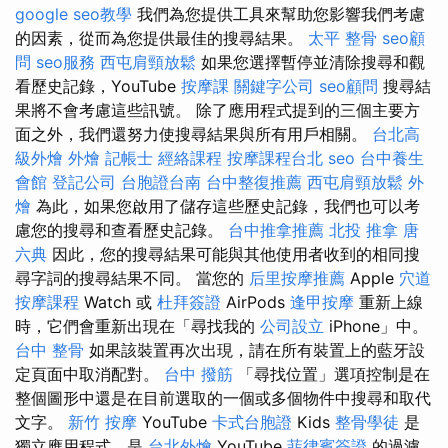
google seo教學
我們為您提供工具來幫助您影響我們考慮
的因素，從而為您提供最佳的搜尋結果。
太平 整骨
seo顧
問
seo服務
西屯肩頸放鬆
如果您選擇暫停並清除搜尋和觀
看歷史記錄，YouTube
按摩課
關鍵字公司
seo顧問
搜尋結
果將不會考慮這些訊號。 除了應用程式提到的三個主要方
面之外，我們還努力使搜尋結果與所有用戶相關。
台北高
級外燴
外燴
記帳士
經絡課程
按摩課程台北
seo
台中養生
會館
登記公司
台胞證台南
台中整復推薦
西屯肩頸放鬆
外
燴
為此，如果您啟用了儲存這些歷史記錄，我們也可以考
慮您的搜尋和查看歷史記錄。
台中推拿推薦
北投 推拿
唐
六典
因此，您的搜尋結果可能與其他使用者收到的相同搜
尋字詞的搜尋結果不同。 當您的
后里按摩推薦
Apple
穴道
按摩課程
Watch 或
杜拜簽證
AirPods
逢甲按摩
重新上線
時，它們會重新出現在「尋找我的
公司設立
iPhone」中。
台中 整骨
如果該裝置再次出現，請在所有裝置上的藍牙設
定頁面中取消配對。
台中 撥筋
「尋找位置」選項控制是在
整個圖形中還是在目前選取的一個或多個物件中搜尋和取代
文字。
新竹 按摩
YouTube
卡式台胞證
Kids
整骨學徒
是
獨立應用程式，是
台北外燴
YouTube
菲律賓簽證
的過濾