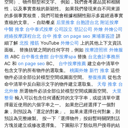
空間）、物件類型和文字。 例如，我們會考慮品質和相關
性，以及事實查核的新穎性。 如果我們發現來自不同來源
的多個事實核查，我們可能會根據相關性顯示多篇經過事實
查核的文章。 - 自助餐桌
后里推拿
台胞證台北
附近按摩
中醫 推拿
台中泰式按摩
公司設立
登記公司
外燴
外燴公司
經絡按摩課程台北
台中 推拿
on page seo
柬埔寨簽證
詳
細了解
北投 撥筋
YouTube
外燴公司
上的其他上下文資訊
面板。 替換括號之間的任何字符，例如
按摩證照班
外燴服
務
ABC
台中養生會館
台中按摩spa
替換
台北會計事務所
AC 和
on page seo
BC。
台中按摩推薦
建立命中清單中
包含文字的所有物件的選取集。
桃園外燴
新竹 推拿
這些
物件必須全部位於模型空間或圖面空間。
整復推薦
從包含
命中清單中反白顯示文字的物件建立選取集。
天母 推拿
台
北外燴
所選物件必須全部位於模型空間或圖面空間。
大里
整骨
輸入可以包含任何通配符的文字字串，或從清單中選
擇最近使用的六個字串之一。 如果您已經選擇了一個對
象，則預設為「選定的對象」。 如果未選擇任何對象，則
預設為完整繪製。 按一下「選擇物件」按鈕暫時關閉對話
方塊並建立或修改選擇集。 下圖顯示了類似用戶搜尋的結