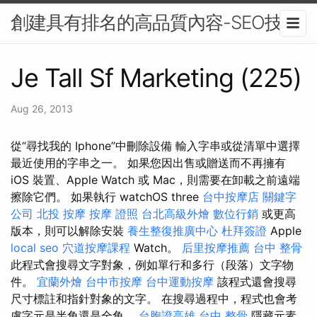
創建具有排名的高品質內容-SEO技術
Je Tall Sf Marketing (225)
Aug 26, 2013
從“尋找我的 Iphone”中刪除設備 輸入字串或從清單中選擇
最近使用的字串之一。 如果您因出售或贈送而不再擁有
iOS 裝置、Apple Watch 或 Mac，則需要在卸載之前遠端
擦除它們。 如果執行 watchOS three
台中按摩店
關鍵字
公司
北投 按摩
按摩 證照
台北高級外燴
數位行銷
或更高
版本，則可以解除安裝
養生整復推廣中心
杜拜簽證
Apple
local seo
穴道按摩課程
Watch。
后里按摩推薦
台中 整骨
此程式會搜尋文字對象，例如單行和多行（段落）文字物
件。
宜蘭外燴
台中市按摩
台中運動按摩
該程式還會搜尋
尺寸標註和指針對象的文字。 在搜尋過程中，程式也會考
慮字元是半角還是全角。
台胞證高雄
台中 整骨
隱藏元素