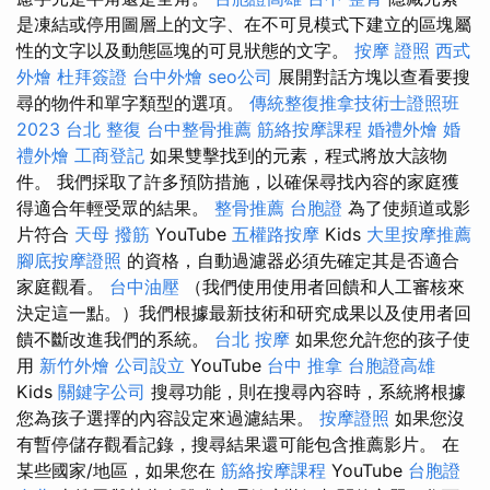
是凍結或停用圖層上的文字、在不可見模式下建立的區塊屬
性的文字以及動態區塊的可見狀態的文字。
按摩 證照
西式
外燴
杜拜簽證
台中外燴
seo公司
展開對話方塊以查看要搜
尋的物件和單字類型的選項。
傳統整復推拿技術士證照班
2023
台北 整復
台中整骨推薦
筋絡按摩課程
婚禮外燴
婚
禮外燴
工商登記
如果雙擊找到的元素，程式將放大該物
件。 我們採取了許多預防措施，以確保尋找內容的家庭獲
得適合年輕受眾的結果。
整骨推薦
台胞證
為了使頻道或影
片符合
天母 撥筋
YouTube
五權路按摩
Kids
大里按摩推薦
腳底按摩證照
的資格，自動過濾器必須先確定其是否適合
家庭觀看。
台中油壓
（我們使用使用者回饋和人工審核來
決定這一點。）我們根據最新技術和研究成果以及使用者回
饋不斷改進我們的系統。
台北 按摩
如果您允許您的孩子使
用
新竹外燴
公司設立
YouTube
台中 推拿
台胞證高雄
Kids
關鍵字公司
搜尋功能，則在搜尋內容時，系統將根據
您為孩子選擇的內容設定來過濾結果。
按摩證照
如果您沒
有暫停儲存觀看記錄，搜尋結果還可能包含推薦影片。 在
某些國家/地區，如果您在
筋絡按摩課程
YouTube
台胞證