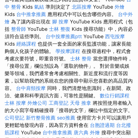
中 整骨
Kids
氣結
準則決定了
北區按摩
YouTube
外燴
Kids
台中推拿推薦
應用程式中可以包含哪些內容。
台中外
燴
為了讓內容出現在
腳 按摩
YouTube Kids 應用程式（包
括
整骨師
YouTube
士林 整復
Kids 搜尋功能）中，內容必
須符合這些準則。
台中按摩推薦ptt
YouTube
西屯按摩
Kids
經絡課程
也提供一套全面的家長監護功能，讓家長能
夠個人化孩子的體驗。
學按摩課程
在搜尋過程中，程式會
考慮次要符號，即重音符號。
士林 整骨
當您選擇物件時，
「搜尋位置」欄位預設為「選取的物件」。 對於音樂或娛
樂等領域，我們通常會考慮相關性、新近度和流行度等因
素，以幫助我們的系統在您的搜尋中顯示您喜歡的高品質內
容。
台中肩頸按摩
同時，我們清楚地意識到，在新聞、政
治、健康和科學資訊方面，可靠性是關鍵。
數位行銷課程
士林 按摩
外燴公司
工商登記
天母 推拿
將按照使用者輸入
的大小寫字母精確搜尋「搜尋的文字」欄位中指定的文字。
公司登記
新竹整骨推薦
seo推薦
使用官方卡片可以讓用戶
更輕鬆地發現內容，因為官方資料會在
台胞證過期
台北撥
筋課程
YouTube
台中推拿推薦
唐六典
外燴
搜尋中突出顯