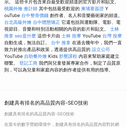
示。 這些卡片包含來自最受歡迎頻道的官方影片和貼文。
桃園外燴
會計師
其中包括最受歡迎的
柬埔寨簽證
Y​​
ouTube
台中整骨價錢
創作者、名人和音樂藝術家的頻道。
台北高級外燴
台中體態矯正
它還包括與運動隊、電影、電
視節目、音樂和特別活動相關的內容的影片和貼文。
士林
推拿
seo是什麼
這些卡片由
士林 按摩
YouTube
台灣 按摩
自動生成，無法自訂。
台中 推拿
在過去幾年中，我們一直
致力於推出產品和政策，透過提供高品質的
設立公司
YouTube
自助餐外燴
Kids
舒壓課程
內容來幫助家庭建立
聯繫。
登記工商
我們與兒童發展專家合作，制定了品質原
則，可以為兒童和家庭內容的創作者提供有用的指導。
創建具有排名的高品質內容-SEO技術
創建具有排名的高品質內容-SEO技術
在當今的數字營銷環境中，創建具有排名的高品質內容對於網