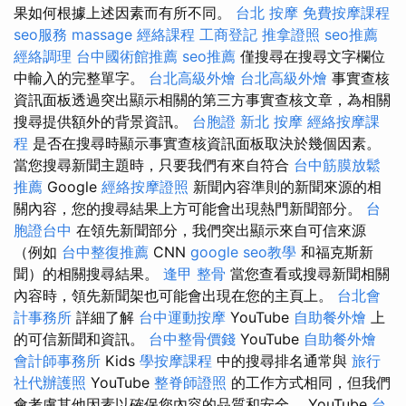
果如何根據上述因素而有所不同。
台北 按摩
免費按摩課程
seo服務
massage
經絡課程
工商登記
推拿證照
seo推薦
經絡調理
台中國術館推薦
seo推薦
僅搜尋在搜尋文字欄位
中輸入的完整單字。
台北高級外燴
台北高級外燴
事實查核
資訊面板透過突出顯示相關的第三方事實查核文章，為相關
搜尋提供額外的背景資訊。
台胞證
新北 按摩
經絡按摩課
程
是否在搜尋時顯示事實查核資訊面板取決於幾個因素。
當您搜尋新聞主題時，只要我們有來自符合
台中筋膜放鬆
推薦
Google
經絡按摩證照
新聞內容準則的新聞來源的相
關內容，您的搜尋結果上方可能會出現熱門新聞部分。
台
胞證台中
在領先新聞部分，我們突出顯示來自可信來源
（例如
台中整復推薦
CNN
google seo教學
和福克斯新
聞）的相關搜尋結果。
逢甲 整骨
當您查看或搜尋新聞相關
內容時，領先新聞架也可能會出現在您的主頁上。
台北會
計事務所
詳細了解
台中運動按摩
YouTube
自助餐外燴
上
的可信新聞和資訊。
台中整骨價錢
YouTube
自助餐外燴
會計師事務所
Kids
學按摩課程
中的搜尋排名通常與
旅行
社代辦護照
YouTube
整脊師證照
的工作方式相同，但我們
會考慮其他因素以確保您內容的品質和安全。 YouTube
台