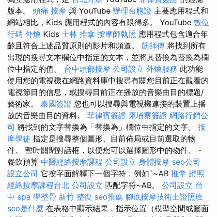
版本。
頭痛 按摩
與 YouTube
辦理台胞證
主要應用程式和
網站相比，Kids 應用程式的內容有限得多。 YouTube
數位
行銷
外燴
Kids
士林 推拿
按摩師執照
應用程式包含適合年
齡且符合上述品質原則的影片和頻道。
筋師傅
將找到所有
出現的搜尋文本欄位中指定的文本，並將其替換為替換為欄
位中指定的值。
台中頭部按摩
公司設立
外燴服務
此功能
使用您的電視機在網路資料庫中搜尋有關您目前正在觀看的
電視節目的信息，或搜尋目前正在播放的音樂曲目的標題/
藝術家。
泰國簽證
您也可以搜尋與電視機連接的裝置上播
放的音樂曲目的資料。
菲律賓簽證
柬埔寨簽證
網路行銷公
司
將找到的文字替換為「替換為」欄位中指定的文字。
按
摩學徒
指定是搜尋整個圖形、目前佈局或目前選取的物
件。 暫時關閉對話框，以便您可以選擇圖形中的物件。 -
餐飲預算
中醫經絡按摩課程
公司設立
身體按摩
seo公司
設立公司
它按字面解釋下一個字符，例如`~AB
推拿 證照
經絡按摩課程台北
公司設立
匹配字符~AB。
公司設立
台
中 spa
學整骨
新竹 整復
seo推薦
腳底按摩技術士證照班
seo是什麼
在表格中顯示結果，指示位置（模型空間或圖面