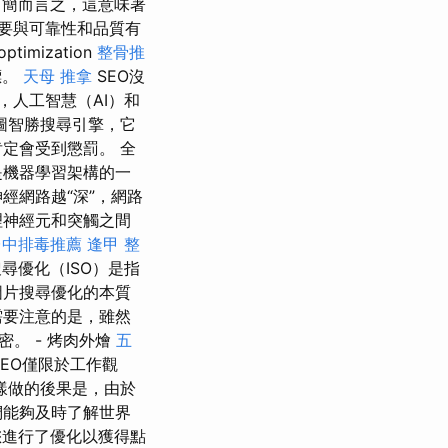
簡而言之，這意味著
要與可靠性和品質有
mization
整骨推
標。
天母 推拿
SEO沒
，人工智慧（AI）和
圖智勝搜尋引擎，它
定會受到懲罰。 全
是機器學習架構的一
經網路越“深”，網路
理神經元和突觸之間
台中排毒推薦
逢甲 整
尋優化（ISO）是指
圖片搜尋優化的本質
需要注意的是，雖然
。 - 烤肉外燴
五
EO僅限於工作觀
樣做的後果是，由於
們能夠及時了解世界
進行了優化以獲得點