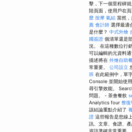
擊，下一個里程碑
陸頁面，使用戶在頁
麼
按摩
氣結
當然，
薦
會計師
選擇最適
是什麼？
中式外燴
國簽證
個清單還是
況。 在這種數位行
可以編輯的元資料通
描述將在
外燴自助
常重要。
公司設立
班
在此範例中，單字“w
Console 並開
尋引擎效能。 Sea
問題。 - 茶會餐飲
Analytics four
整復
該結論重點介紹了
證
這些報告是您線上
訊、文章、食譜、
資訊準確非常重要