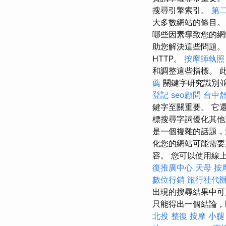
搜尋引擎索引。
第
大多數網站的條目
哪些因素導致您的網
助您解決這些問題。
HTTP。
按摩師執照
和調整這些指標。 
薦
關鍵字研究識別
登記
seo顧問
台中
鍵字至關重要。 它
標搜尋字詞優化其他
是一個複雜的話題
化您的網站可能需
容。 您可以使用線
復推廣中心
天母 按
數位行銷
旅行社代
出現的搜尋結果中可
只能得出一個結論，
北投 整復
按摩 小腿