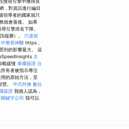
在搜尋引擎中獲得良
網，對資訊進行編目
市場領導者的國家就只
務就會落後。 如果
搜尋引擎排名下降。
通訊端層）。
穴道按
台中整骨神醫
https，
受到的影響最大。 這
eedInsights
太
加載緩慢
泰國簽證
台
站所有者被指示專注
使用的原始方法，至
智慧。
中式外燴
數位
國簽證
我個人認為，
。
關鍵字公司
我可以