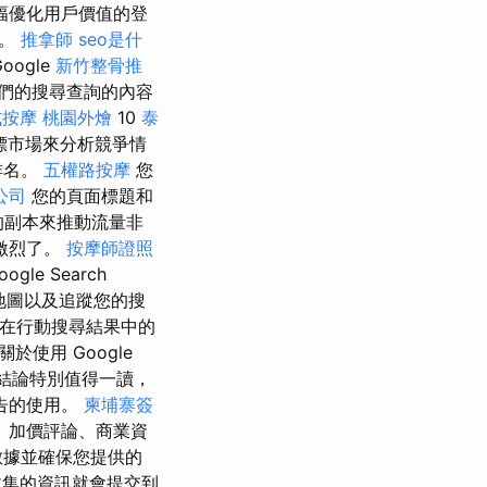
幅優化用戶價值的登
手。
推拿師
seo是什
oogle
新竹整骨推
們的搜尋查詢的內容
式按摩
桃園外燴
10
泰
標市場來分析競爭情
排名。
五權路按摩
您
公司
您的頁面標題和
的副本來推動流量非
激烈了。
按摩師證照
le Search
站地圖以及追蹤您的搜
顯示在行動搜尋結果中的
使用 Google
結論特別值得一讀，
告的使用。
柬埔寨簽
 加價評論、商業資
數據並確保您提供的
集的資訊就會提交到