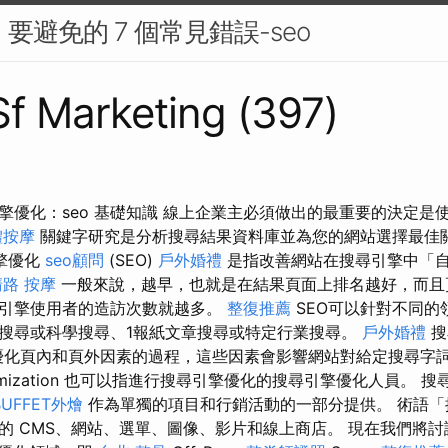
：要避免的 7 個常見錯誤-seo
 Sf Marketing (397)
擎優化：seo 基礎知識 線上企業主必須做出的最重要的決定是
體按摩
關鍵字研究是分析搜尋結果資料庫並為您的網站選擇最佳
擎優化
seo顧問
(SEO)
戶外婚禮
是指改善網站在搜尋引擎中「
路 按摩
一般來說，越早，也就是在結果頁面上排名越好，而且
引擎使用者的造訪次數就越多。
整復推薦
SEO可以針對不同的
搜尋或科學搜尋、1報紙文章搜尋或特定行業搜尋。
戶外婚禮
搜
 是優化頁內和頁外因素的過程，這些因素會影響網站對給定搜尋字
e optimization 也可以指進行搜尋引擎優化的搜尋引擎優化人員。
BUFFET外燴
作為單獨的項目和行銷活動的一部分提供。 術語「
的 CMS、網站、選單、圖像、影片和線上商店。 現在我們將討論