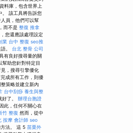
資料庫，包含世界上
。 該工具將告訴您
發人員，他們可以幫
行，而不是
整復 推拿
，您還應該處理設定
創業
台中 整復
seo推
短語。
台北 整骨
公司
具有良好搜尋量的關
以幫助您針對特定目
見，搜尋引擎優化
完成所有工作，則優
調整策略並建立新內
片
台中刮痧
養生與整
就好了。
辦理台胞證
因此，任何不關心在
新竹 整復
然而，從中
北 按摩
會計師
seo
方法。 這 5
苗栗外