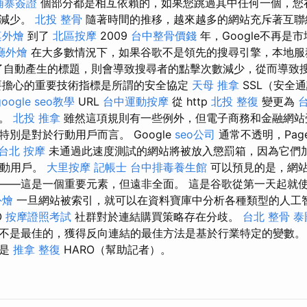
埔寨簽證
個部分都是相互依賴的，如果您跳過其中任何一個，您
會減少。
北投 整骨
隨著時間的推移，越來越多的網站充斥著互聯
桌外燴
到了
北區按摩
2009
台中整骨價錢
年，Google不再是
廳外燴
在大多數情況下，如果谷歌不是領先的搜尋引擎，本地服
預測了自動產生的標題，則會導致搜尋者的點擊次數減少，從而導致
要擔心的重要技術指標是所謂的安全協定
天母 推拿
SSL（安全
google seo教學
URL
台中運動按摩
從 http
北投 整復
變更為
輸。
北投 推拿
雖然這項規則有一些例外，但電子商務和金融網站
別是對於行動用戶而言。 Google
seo公司
通常不透明，PageSp
台北 按摩
未通過此速度測試的網站將被放入懲罰箱，因為它們
行動用戶。
大里按摩
記帳士
台中排毒養生館
可以預見的是，網
——這是一個重要元素，但遠非全面。 這是谷歌從第一天起就
外燴
一旦網站被索引，就可以在資料寶庫中分析各種類型的人工
O
按摩證照考試
社群對於連結購買策略存在分歧。
台北 整骨
泰
不是最佳的，獲得反向連結的最佳方法是基於行業特定的變數
務是
推拿 整復
HARO（幫助記者）。