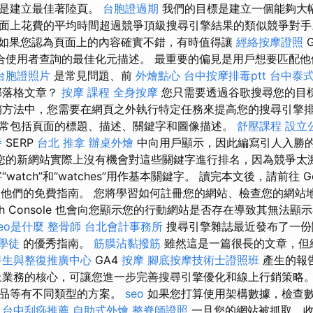
就是建立最佳著陸頁。
台胞證過期
我們的目標是建立一個能夠大
面上花費的平均時間超過競爭頂級搜尋引擎結果的類似競爭對
如果您認為頁面上的內容確實不錯，有時值得讓
經絡按摩證照
G
合使用者查詢的最佳化元描述。 最重要的偏見是用戶想要匹配他
台胞證照片
是常見問題、前
外燴點心
台中按摩排毒ptt
台中泰
部落格文章？
按摩 課程
全身按摩
您只需要透過谷歌搜尋您的目
銷方法中，您需要在網頁之外執行特定任務來提高您的搜尋引擎
常包括頁面的標題、描述、關鍵字和圖像描述。
舒壓課程
設立
餐
SERP
台北 推拿
辦桌外燴
中向用戶顯示，因此編寫引人入勝
您的新網站實際上沒有機會對這些關鍵字進行排名，因為競爭太
atch”和“watches”用作基本關鍵字。 讀完本文後，請前往 Goog
始使用他們的免費指南。 您將學習如何註冊您的網站、檢查您的網
rch Console 也會向您顯示您的行動網站是否存在導致其無法
seo是什麼
整骨師
台北會計事務所
搜尋引擎雜誌最近發布了一份關於
學徒
的優秀指南。
筋膜沾黏撥筋
雖然這是一篇很長的文章，但
養生與整復推廣中心
GA4
按摩
腳底按摩技術士證照班
產生的報
業務的核心，可讓您進一步完善搜尋引擎優化和線上行銷策略。
產品等有不同類型的方案。
seo
如果您打算使用架構數據，檢查
。
台中刮痧推薦
自助式外燴
整脊師證照
一旦您的網站被抓取，收