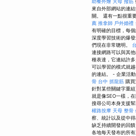
助餐外燴
天母 撥筋
來自外部網站的連
關。 還有一點很重要
薦
推拿師
戶外婚禮
有明確的目標，每個
深度學習技術的爆發
們現在非常聰明。
台
連接網路可以與其他
種表達，它連結許多
可以學習的模式就越
的連結。 - 企業活
骨
台中 抓龍筋
購買
針對某些關鍵字重組
就是像SEO一樣，
搜尋公司本身支援幫
權路按摩
天母 整骨
察、統計以及從中得
缺乏持續開發的回饋
各地每天發布的所有