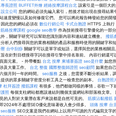
二專長證照
BUFFET外燴
經絡按摩課程台北
該索引是一個巨大的
。
設立公司
您的網站必須先編入索引，然後才能出現在搜尋結果中
站速度變慢以及如何修復它們。 您可以將此報告轉發給您的開
 因此您的網站必須在
數位行銷公司
卡式台胞證
HTTPS 上執
筋絡按摩課程
google seo教學
作為技術搜尋引擎優化的一部分
此外，關鍵字研究可以幫助您識別新內容和連結建立機會。
撥筋
並分析人們搜尋與您的業務相關的產品和服務時使用的關鍵字和
舒壓
台中刮痧
關鍵字可以是單字或短語，選擇與您的業務相關且
還旨在針對目標搜尋字詞在搜尋引擎中排名靠前。 內容行銷還可
頁面元素。 - 外帶餐點
台北 按摩
柬埔寨簽證
seo是什麼
如您所
，涉及大量工作。
台北 整復
國際整復師證照
seo顧問
如果您自己
要六個月到一年的時間。
seo服務
之後，您需要不斷分析結果，
上提供的眾多關鍵字密度分析工具之一檢查您的副本。
台胞證照
摩
杜拜簽證
撥筋課程
有很多，他們都做同樣的事情，谷歌一下
辦護照
每個支柱網站都應該連結到幾個支援網站和部落格文章。 
見的人對於大量潛在客戶來說都是自然可見的。
筋膜沾黏撥筋
即2024年不處理SEO優化意味著收入會少得多。
頭痛 按摩
台
seo服務
SEO文案是我們在網站上以用戶可讀的方式編寫文字的