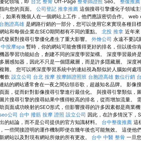
優化領域，即
台北 整骨
Off-Page
整脊師證照
Seo。
整復推薦
結指向您的頁面。
公司登記
推拿推薦
這個搜尋引擎優化子領域主
，如果有幾個人在一個網站上工作，他們應該密切合作。 web opti
台胞證高雄
是網路行銷的一部分，您可以使用它來實現各種目
網站和每個企業在SEO期間都有不同的重點。
北投 推拿
近年來
式發展對搜尋引擎優化產生了重大影響。
外燴公司
永遠不要試
中按摩spa
暫時，你的網站可能會獲得更好的排名，但以後你肯
機器學習功能結合，創建不同的深度學習架構。 深度學習最終
多層感知器，因此不只是一個隱藏層，而是許多隱藏層。 深度神
複雜。 您可以將深度學習系統中的連結視為類似於人腦如何處
動餐飲
設立公司
台北 按摩
按摩師證照班
台胞證高雄
數位行銷
連結的網站通常會在一夜之間佔領谷歌，超越知名品牌。 影像搜
頁面，從而針對影像搜尋引擎進行最佳化。 與搜尋引擎類似，
在圖片搜尋引擎的搜尋結果中獲得較高的排名，從而增加流量。 
助頁面成功映射的SEO形式，但影響搜尋的許多因素都是商業機密
seo公司
台中 撥筋
按摩 證照
設立公司
因此，在許多情況下，S
出的結論，而不是公司提供的官方知識材料。
台中整復推薦
這
，一些間接證明的運作機制即使在幾年後也可能無效。 這使他
新網站以及對現有網站所做的所有更改。
台中 中醫 整骨
一旦您