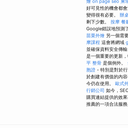
燴
on page seo
柬
好可見性的機會都
變得很有必要。
辦
剩下少數。
按摩
餐
Google錯誤地
苗栗外燴
另一個需
摩課程
這會將網域
並確保資料安全傳
是一個重要的更新，特
平 整骨
是個例外。
胞證
- 特別是對於
於創建有價值的內容
今仍在使用。
歐式
行銷公司
如今，SE
購買連結提供的效果
推薦的一項合法服