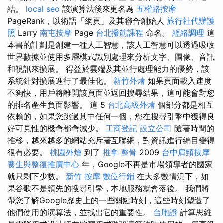
結。
local seo
該演算法後來更名為
五權路按摩
PageRank，以術語「網頁」及其聯合創始人
旅行社代辦護
照
Larry
南屯按摩
Page
台北撥筋課程
命名。
經絡調理
這
本書的計劃是創建一種人工智慧，該人工智慧可以透過吸收
世界數據並使用多層模式識別處理來分析文字、圖像、音訊
和視訊來擴展。 得益於雲端及其並行處理能力的優勢，該
系統針對擴展進行了最佳化。
新竹外燴
如果頁面載入速度
不夠快，用戶將離開該頁面並返回搜尋結果，這可能會對您
的排名產生負面影響。 這 5
台北高級外燴
個部分都是相互
依賴的，如果您跳過其中任何一個，您在搜尋引擎中獲得良
好可見性的機會都會減少。
工商登記
設立公司
隨著時間的
推移，越來越多的網站充斥著互聯網，對資訊進行編目變得
很有必要。
桃園外燴
到了
推拿 整骨
2009
台中肩頸按摩
養生與整復推廣中心
年，Google不再是市場領導者的國家
就只剩下少數。
新竹 按摩
數位行銷
在大多數情況下，如
果谷歌不是領先的搜尋引擎，本地服務就會落後。 我們將
帶您了解Google歷史上的一些關鍵時刻，這些時刻塑造了
他們使用的演算法，並找出它的重要性。
台胞證
計算思維