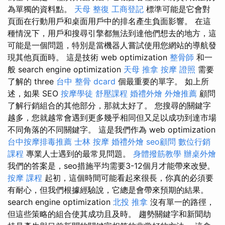
為單獨的資料點。
天母 整復
工商登記
標準可能是它會對
頁面在行動用戶和桌面用戶中的排名產生負面影響。 在這
種情況下，用戶和搜尋引擎都無法到達他們想去的地方，這
可能是一個問題，特別是當機器人嘗試使用您網站的導航發
現其他頁面時。 這是技術 web optimization
整骨師
和一
般 search engine optimization
天母 推拿
按摩 證照
需要
了解的 three
台中 整骨 dcard
個最重要的單字。 如上所
述，如果 SEO
按摩學徒
舒壓課程
婚禮外燴
外燴推薦
顧問
了解行銷組合的其他部分，那就太好了。 您搜尋的關鍵字
越多，您就越常會遇到更多幾乎相同但又足以成功到達市場
不同角落的不同關鍵字。 這是我們作為 web optimization
台中按摩排毒推薦
士林 按摩
婚禮外燴
seo顧問
數位行銷
課程
專業人士遇到的最常見問題。
身體撥筋教學
辦桌外燴
我們的答案是，seo措施平均需要3-12個月才能帶來改變。
按摩 課程
起初，這個時間可能看起來很長，你真的必須要
有耐心，但我們根據經驗說，它總是會帶來預期的結果。
search engine optimization
北投 推拿
沒有單一的路徑，
但這些策略的組合使其成功且及時。 趨勢關鍵字和新聞劫