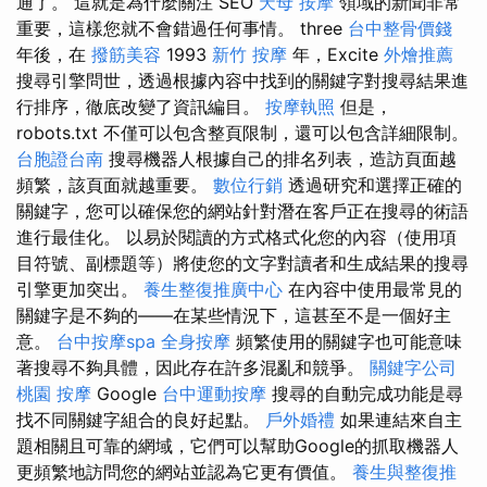
通了。 這就是為什麼關注 SEO
天母 按摩
領域的新聞非常
重要，這樣您就不會錯過任何事情。 three
台中整骨價錢
年後，在
撥筋美容
1993
新竹 按摩
年，Excite
外燴推薦
搜尋引擎問世，透過根據內容中找到的關鍵字對搜尋結果進
行排序，徹底改變了資訊編目。
按摩執照
但是，
robots.txt 不僅可以包含整頁限制，還可以包含詳細限制。
台胞證台南
搜尋機器人根據自己的排名列表，造訪頁面越
頻繁，該頁面就越重要。
數位行銷
透過研究和選擇正確的
關鍵字，您可以確保您的網站針對潛在客戶正在搜尋的術語
進行最佳化。 以易於閱讀的方式格式化您的內容（使用項
目符號、副標題等）將使您的文字對讀者和生成結果的搜尋
引擎更加突出。
養生整復推廣中心
在內容中使用最常見的
關鍵字是不夠的——在某些情況下，這甚至不是一個好主
意。
台中按摩spa
全身按摩
頻繁使用的關鍵字也可能意味
著搜尋不夠具體，因此存在許多混亂和競爭。
關鍵字公司
桃園 按摩
Google
台中運動按摩
搜尋的自動完成功能是尋
找不同關鍵字組合的良好起點。
戶外婚禮
如果連結來自主
題相關且可靠的網域，它們可以幫助Google的抓取機器人
更頻繁地訪問您的網站並認為它更有價值。
養生與整復推