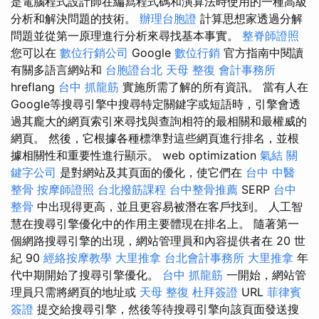
是電腦程式設計師在編寫程式碼和演算法時使用的一種高級
分析和解決問題的技術。
辦理台胞證
計算思想家透過分解
問題並從第一原理進行分析來尋找基本事實。
整脊師證照
您可以在
數位行銷公司
Google
數位行銷
官方指南中閱讀
有關多語言網站和
台胞證台北
天母 整復
會計事務所
hreflang
台中 抓龍筋
實施所需了解的所有資訊。 當有人在
Google等搜尋引擎中搜尋特定關鍵字或短語時，引擎會透
過其龐大的網頁索引來尋找與查詢相符的最相關和最權威的
網頁。 然後，它根據各種標準對這些網頁進行排名，並根
據相關性和重要性進行顯示。 web optimization
氣結
關
鍵字公司
是對網站及其頁面的優化，使它們在
台中 中醫
整骨
按摩師證照
台北撥筋課程
台中整骨推薦
SERP
台中
整骨
中出現得更高，並且更容易被潛在客戶找到。 人工智
慧在搜尋引擎優化中的作用主要體現在排名上。 隨著第一
個網路搜尋引擎的出現，網站管理員和內容提供者在 20 世
紀 90
經絡按摩教學
大里推拿
台北會計事務所
大里推拿
年
代中期開始了搜尋引擎優化。
台中 抓龍筋
一開始，網站管
理員只需將網頁的地址或
天母 整復
杜拜簽證
URL
菲律賓
簽證
提交給搜尋引擎，然後等待搜尋引擎向該頁面發送搜