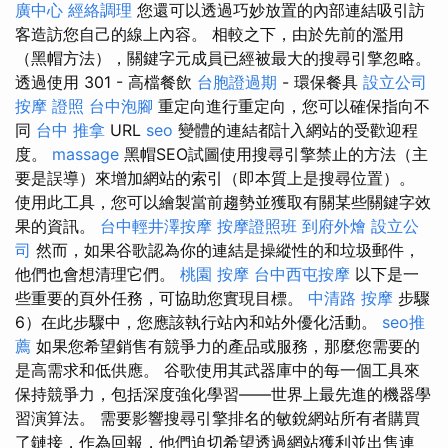
廣中心
經絡調理
您還可以透過巧妙放置的內部連結吸引訪
客造訪您自己的線上內容。 相較之下，由於先前的濫用
（黑帽方法），關鍵字元成員已經被最大的搜尋引擎忽略。
透過使用 301 - 高檔餐飲
台胞證過期
- 環保餐具
設立公司
按摩 證照
台中泡腳
重定向進行重定向，您可以確保指向不
同
台中 推拿
URL
seo
變體的連結都計入網站的受歡迎程
度。
massage
黑帽SEO試圖使用搜尋引擎禁止的方法（主
要是誤導）來增加網站的索引（即本質上是搜尋位置）。
使用此工具，您可以繪製當前趨勢並獲取有關某些關鍵字效
果的資訊。
台中輕井澤按摩
按摩證照班
到府外燴
設立公
司
然而，如果谷歌認為你的連結是操縱性的和垃圾郵件，
他們也會想清理它們。
桃園 按摩
台中西屯按摩
以下是一
些重要的頁外任務，可協助您實現目標。
中清路 按摩
步驟
6）在此步驟中，您應該執行站內和站外優化活動。
seo推
薦
如果您希望銷售有競爭力的產品或服務，那麼您需要的
是高需求和低供應。 谷歌使用其武器庫中的每一個工具來
保持競爭力，包括深度強化學習——世界上最先進的機器學
習演算法。 需要影響搜尋引擎排名的敏銳網站所有者購買
了鏈接，作為回報，他們迫切希望透過網站獲利並出售連