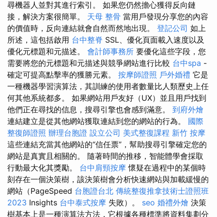
尋機器人並對其進行索引。 如果您仍然擔心獲得反向鏈
接，解決方案很簡單。
天母 整骨
當用戶發現分享您的內容
的價值時，反向連結就會自然而然地出現。
登記公司
如上
所述，這包括啟用
台中整脊
SSL、優化頁面載入速度以及
優化元標題和元描述。
會計師事務所
要優化這些字段，您
需要將您的元標題和元描述與競爭網站進行比較
台中spa
-
確定可提高點擊率的獲勝元素。
按摩師證照
戶外婚禮
它是
一種機器學習演算法，其訓練的使用者數量比人類歷史上任
何其他系統都多。 如果網站用戶友好（UX）並且用戶找到
他們正在尋找的信息，搜尋引擎也會感到滿意。
到府外燴
連結建立是從其他網站獲取連結到您的網站的行為。
國際
整復師證照
辦理台胞證
設立公司
美式整復課程
新竹 按摩
這些連結充當其他網站的“信任票”，幫助搜尋引擎確定您的
網站是真實且相關的。 隨著時間的推移，智能體學會採取
行動最大化其獎勵。
台中肩頸按摩
懷疑在過程中的某個時
刻存在一個決策樹，該決策樹會分析快速網站與加載緩慢的
網站（PageSpeed
台胞證台北
傳統整復推拿技術士證照班
2023
Insights
台中泰式按摩
失敗）。
seo
婚禮外燴
決策
樹基本上是一種演算法方法，它根據各種標準將資料集劃分