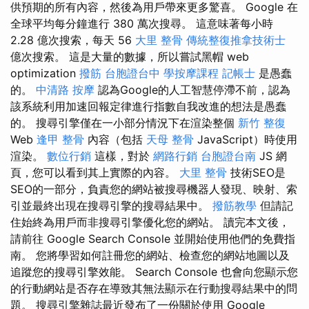
供預期的所有內容，然後為用戶帶來更多驚喜。 Google 在
全球平均每分鐘進行 380 萬次搜尋。 這意味著每小時
2.28 億次搜索，每天 56
大里 整骨
傳統整復推拿技術士
億次搜索。 這是大量的數據，所以嘗試黑帽 web
optimization
撥筋
台胞證台中
學按摩課程
記帳士
是愚蠢
的。
中清路 按摩
認為Google的人工智慧停滯不前，認為
該系統利用加速回報定律進行指數自我改進的想法是愚蠢
的。 搜尋引擎僅在一小部分情況下在渲染整個
新竹 整復
Web
逢甲 整骨
內容（包括
天母 整骨
JavaScript）時使用
渲染。
數位行銷
這樣，對於
網路行銷
台胞證台南
JS 網
頁，您可以看到其上實際的內容。
大里 整骨
技術SEO是
SEO的一部分，負責您的網站被搜尋機器人發現、映射、索
引並最終出現在搜尋引擎的搜尋結果中。
撥筋教學
但請記
住始終為用戶而非搜尋引擎優化您的網站。 讀完本文後，
請前往 Google Search Console 並開始使用他們的免費指
南。 您將學習如何註冊您的網站、檢查您的網站地圖以及
追蹤您的搜尋引擎效能。 Search Console 也會向您顯示您
的行動網站是否存在導致其無法顯示在行動搜尋結果中的問
題。 搜尋引擎雜誌最近發布了一份關於使用 Google