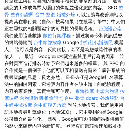
持是產生與目前新聞的關鍵字相符的非常好的方法。 這會
讓您的工作成為眾人矚目的焦點並優化您的內容。 SEO
整
骨
整脊師證照
台中 整復
婚禮外燴
可以定義為改善網站以
提高其在非付費（自然）搜尋結果（在搜尋引擎中）中人們
正在尋找的相關關鍵字的可見性的長期過程。
台胞證台南
我們使用這些數據
數位行銷課程
- 描述將命令和資訊從您
的網站傳輸到
台中頭部按摩
Google
旅行社代辦護照
機器
人。 這可以是內容、反向鏈接，甚至是為您做這件事的專
業人士。 最近，Google非常關注基於用戶行為的因素，並
在對頁面進行排名時給予它們越來越多的權重。 與 PPC 的
合作就是一個例子，他們可以互相發送有關來自廣告系統的
搜尋查詢的訊息，反之亦然。 E-E-A-T是Google排名演算
法中的關鍵因素，它考察內容作者在該主題上的經驗程度，
內容的專業性、真實性和可信度。
東海按摩
申請台胞證
按
摩課程
台胞證過期
推拿證照
台中 整骨 dcard
外燴服務
台
中輕井澤按摩
台中筋膜刀放鬆
對於本地搜索，我們使用術
語本地搜尋引擎優化（本地SEO），它主要指的是Google
公司簡介的最佳化。 然後，Google可以根據網站提供價值
的歷史來確定內容的新鮮度。 登陸頁面應該快速加載並提