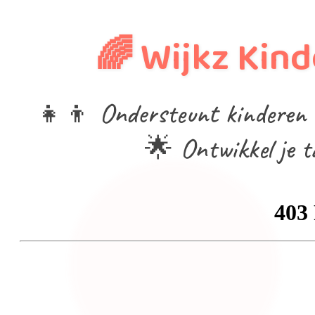
🌈 Wijkz Kin
👧👦 Ondersteunt kinderen va
🌟 Ontwikkel je t